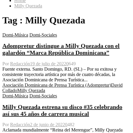
Home
Milly Quezada
Tag : Milly Quezada
Domi-Música
Domi-Sociales
Adompretur distingue a Milly Quezada con el
galardón “Marca República Dominicana”
Por
Redacción
19 de julio de 2022
0
649
Fuente externa. Santo Domingo, RD. (SL) – Por su exitosa y
consistente trayectoria artística por más de cuatro décadas, la
Asociación Dominicana de Prensa Turística...
Asociación Dominicana de Prensa Turística (Adompretur)
David
Collado
Milly Quezada
Domi-Música
Domi-Sociales
Milly Quezada estrena su disco #35 celebrando
así sus 45 años de carrera musical
Por
Redacción
2 de junio de 2022
0
482
Aclamada mundialmente “Reina del Merengue”, Milly Quezada