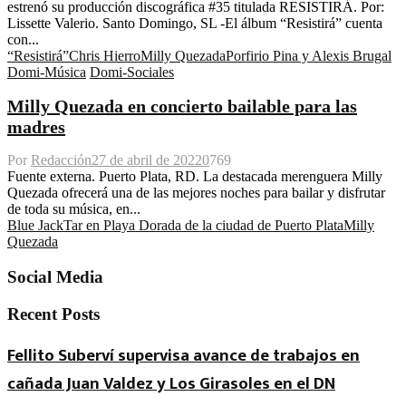
estrenó su producción discográfica #35 titulada RESISTIRÁ. Por:
Lissette Valerio. Santo Domingo, SL -El álbum “Resistirá” cuenta
con...
“Resistirá”
Chris Hierro
Milly Quezada
Porfirio Pina y Alexis Brugal
Domi-Música
Domi-Sociales
Milly Quezada en concierto bailable para las
madres
Por
Redacción
27 de abril de 2022
0
769
Fuente externa. Puerto Plata, RD. La destacada merenguera Milly
Quezada ofrecerá una de las mejores noches para bailar y disfrutar
de toda su música, en...
Blue JackTar en Playa Dorada de la ciudad de Puerto Plata
Milly
Quezada
Social Media
Recent Posts
Fellito Suberví supervisa avance de trabajos en
cañada Juan Valdez y Los Girasoles en el DN