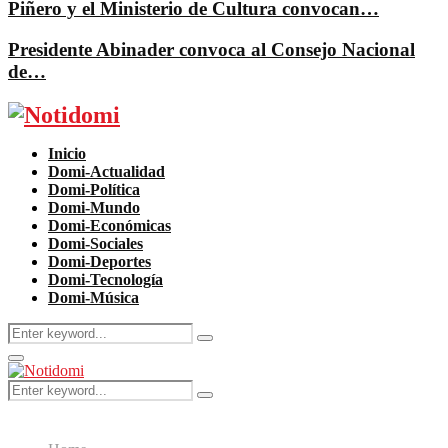
Piñero y el Ministerio de Cultura convocan…
Presidente Abinader convoca al Consejo Nacional
de…
Facebook
Twitter
Instagram
Pinterest
Youtube
Inicio
Domi-Actualidad
Domi-Política
Domi-Mundo
Domi-Económicas
Domi-Sociales
Domi-Deportes
Domi-Tecnología
Domi-Música
Search
Search
for:
Primary
Menu
Search
Search
for: