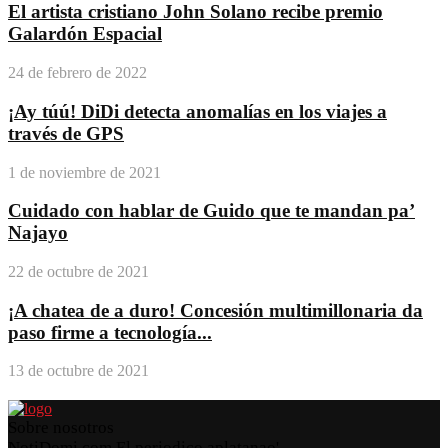
El artista cristiano John Solano recibe premio
Galardón Espacial
24 de febrero de 2022
¡Ay túú! DiDi detecta anomalías en los viajes a
través de GPS
1 de noviembre de 2021
Cuidado con hablar de Guido que te mandan pa’
Najayo
22 de octubre de 2021
¡A chatea de a duro! Concesión multimillonaria da
paso firme a tecnología...
13 de octubre de 2021
Sobre nosotros
NotiDomi.com El periodico aplatanao'.