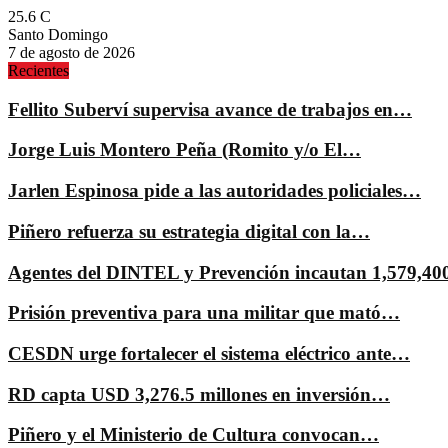
25.6
C
Santo Domingo
7 de agosto de 2026
Recientes
Fellito Suberví supervisa avance de trabajos en…
Jorge Luis Montero Peña (Romito y/o El…
Jarlen Espinosa pide a las autoridades policiales…
Piñero refuerza su estrategia digital con la…
Agentes del DINTEL y Prevención incautan 1,579,4
Prisión preventiva para una militar que mató…
CESDN urge fortalecer el sistema eléctrico ante…
RD capta USD 3,276.5 millones en inversión…
Piñero y el Ministerio de Cultura convocan…