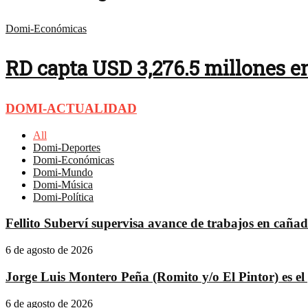
Domi-Económicas
RD capta USD 3,276.5 millones en
DOMI-ACTUALIDAD
All
Domi-Deportes
Domi-Económicas
Domi-Mundo
Domi-Música
Domi-Política
Fellito Suberví supervisa avance de trabajos en caña
6 de agosto de 2026
Jorge Luis Montero Peña (Romito y/o El Pintor) es el 
6 de agosto de 2026