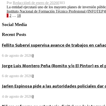
Por
Redacción
6 de enero de 2026
0
303
La entidad ejecutará uno de los mayores planes de inversión públi
Instituto Nacional de Formación Técnico Profesional (INFOTEP)
Paginación
1
2
…
18
de
Social Media
entradas
Recent Posts
Fellito Suberví supervisa avance de trabajos en cañad
6 de agosto de 2026
0
Jorge Luis Montero Peña (Romito y/o El Pintor) es el
6 de agosto de 2026
0
Jarlen Espinosa pide a las autoridades policiales da
4 de agosto de 2026
0