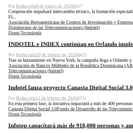
Por
Redacción
8 de marzo de 2026
0
427
Cooperación impulsará intercambio técnico, la formación especiali
El...
Asociación Iberoamericana de Centros de Investigación y Empre
Dominicano de las Telecomunicaciones (Indotel)
Domi-Tecnología
INDOTEL e INDEX continúan en Orlando implemen
Por
Redacción
20 de febrero de 2026
0
425
Tras su lanzamiento en Nueva York, la campaña llega a Orlando y 
Asociación de Bancos Múltiples de la República Dominicana (A
Telecomunicaciones (Indotel)
Domi-Tecnología
Indotel lanza proyecto Canasta Digital Social 3.0
Por
Redacción
11 de febrero de 2026
0
552
En esta primera fase, la iniciativa impactará a más de 400 perso
Canasta Digital Social 3.0
Fondo de Desarrollo de las Telecomuni
Domi-Tecnología
Infotep capacitará más de 918,000 personas y am