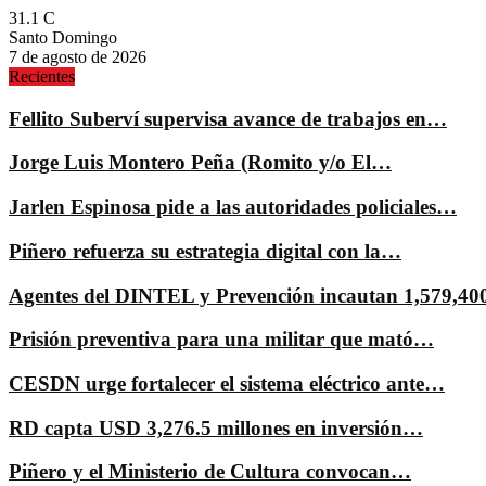
31.1
C
Santo Domingo
7 de agosto de 2026
Recientes
Fellito Suberví supervisa avance de trabajos en…
Jorge Luis Montero Peña (Romito y/o El…
Jarlen Espinosa pide a las autoridades policiales…
Piñero refuerza su estrategia digital con la…
Agentes del DINTEL y Prevención incautan 1,579,4
Prisión preventiva para una militar que mató…
CESDN urge fortalecer el sistema eléctrico ante…
RD capta USD 3,276.5 millones en inversión…
Piñero y el Ministerio de Cultura convocan…