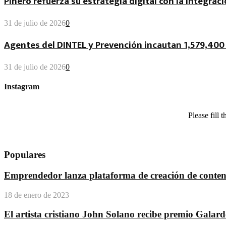
Piñero refuerza su estrategia digital con la integraci
31 de julio de 2026
0
Agentes del DINTEL y Prevención incautan 1,579,400 
31 de julio de 2026
0
Instagram
Please fill
Populares
Emprendedor lanza plataforma de creación de conteni
18 de enero de 2023
El artista cristiano John Solano recibe premio Galar