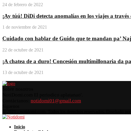
24 de febrero de 2022
¡Ay túú! DiDi detecta anomalías en los viajes a travé
1 de noviembre de 2021
Cuidado con hablar de Guido que te mandan pa’ Na
22 de octubre de 2021
¡A chatea de a duro! Concesión multimillonaria da pas
13 de octubre de 2021
Sobre nosotros
NotiDomi.com El periodico aplatanao'.
Contáctanos:
notidomi01@gmail.com
Síguenos
Facebook
Twitter
Instagram
Pinterest
Youtube
@2021 - notidomi.com. Todos los derechos reservados. Diseñado po
Facebook
Twitter
Instagram
Pinterest
Youtube
Inicio