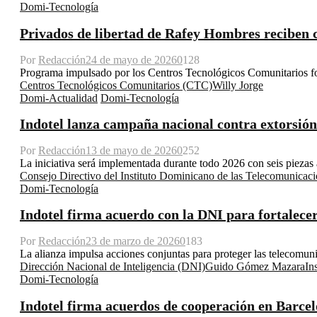
Domi-Tecnología
Privados de libertad de Rafey Hombres reciben 
Por
Redacción
24 de mayo de 2026
0
128
Programa impulsado por los Centros Tecnológicos Comunitarios fort
Centros Tecnológicos Comunitarios (CTC)
Willy Jorge
Domi-Actualidad
Domi-Tecnología
Indotel lanza campaña nacional contra extorsión y
Por
Redacción
13 de mayo de 2026
0
252
La iniciativa será implementada durante todo 2026 con seis piezas
Consejo Directivo del Instituto Dominicano de las Telecomunicaci
Domi-Tecnología
Indotel firma acuerdo con la DNI para fortalecer
Por
Redacción
23 de marzo de 2026
0
183
La alianza impulsa acciones conjuntas para proteger las telecomun
Dirección Nacional de Inteligencia (DNI)
Guido Gómez Mazara
In
Domi-Tecnología
Indotel firma acuerdos de cooperación en Barce