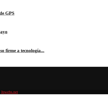
s de GPS
jayo
o firme a tecnología...
r
Jpwebs.net