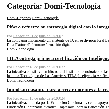
Categoría: Domi-Tecnología
Domi-Deportes
Domi-Tecnología
Piñero refuerza su estrategia digital con la integ
Por
Redacción
31 de julio de 2026
0
7
La compañía implementó un asistente de IA en su división Real Est
Data Platform
Piñero
transformación digital
Domi-Tecnología
ITLA entrega primera certificación en Inteligenci
Por
Redacción
18 de julio de 2026
0
32
La iniciativa constituye un hito para el Instituto Tecnológico de la
Instituto Tecnológico de Las Américas (ITLA)
Inteligencia Artificia
Domi-Tecnología
Impulsan pasantía para acercar docentes a la real
Por
Redacción
13 de julio de 2026
0
24
La iniciativa, liderada por la Fundación Cincinnatus, con el apoyo
Fundación Cincinnatus
Iniciativa Empresarial para la Educación T