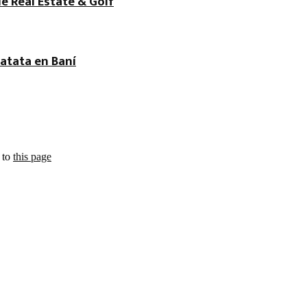
de Real Estate & Golf
atata en Baní
 to
this page