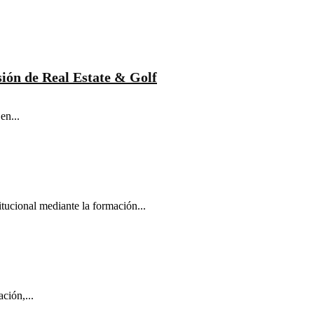
isión de Real Estate & Golf
en...
titucional mediante la formación...
ción,...