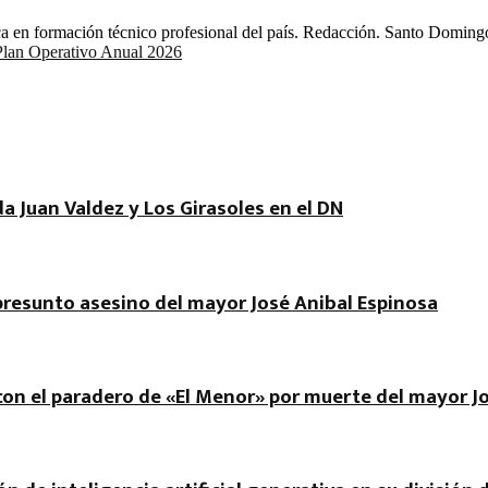
ca en formación técnico profesional del país. Redacción. Santo Domingo,
Plan Operativo Anual 2026
a Juan Valdez y Los Girasoles en el DN
 presunto asesino del mayor José Anibal Espinosa
r con el paradero de «El Menor» por muerte del mayor J