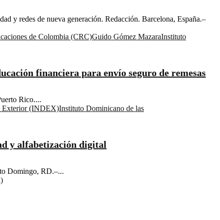
uridad y redes de nueva generación. Redacción. Barcelona, España.–
icaciones de Colombia (CRC)
Guido Gómez Mazara
Instituto
cación financiera para envío seguro de remesas
erto Rico....
l Exterior (INDEX)
Instituto Dominicano de las
d y alfabetización digital
nto Domingo, RD.–...
)