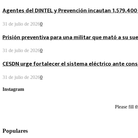
Agentes del DINTEL y Prevención incautan 1,579,400 
31 de julio de 2026
0
Prisión preventiva para una militar que mató a su su
31 de julio de 2026
0
CESDN urge fortalecer el sistema eléctrico ante c
31 de julio de 2026
0
Instagram
Please fill
Populares