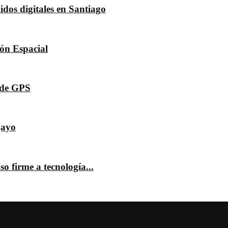
dos digitales en Santiago
dón Espacial
s de GPS
jayo
o firme a tecnología...