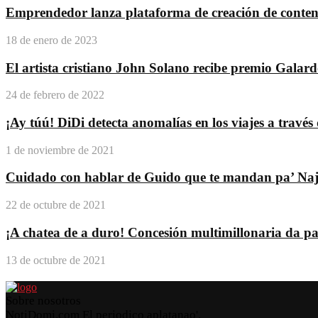
Emprendedor lanza plataforma de creación de conteni
18 de enero de 2023
El artista cristiano John Solano recibe premio Galar
24 de febrero de 2022
¡Ay túú! DiDi detecta anomalías en los viajes a travé
1 de noviembre de 2021
Cuidado con hablar de Guido que te mandan pa’ Na
22 de octubre de 2021
¡A chatea de a duro! Concesión multimillonaria da pas
13 de octubre de 2021
Sobre nosotros
NotiDomi.com El periodico aplatanao'.