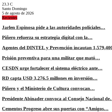
23.3
C
Santo Domingo
5 de agosto de 2026
Recientes
Jarlen Espinosa pide a las autoridades policiales…
Piñero refuerza su estrategia digital con la…
Agentes del DINTEL y Prevención incautan 1,579,4
Prisión preventiva para una militar que mató…
CESDN urge fortalecer el sistema eléctrico ante…
RD capta USD 3,276.5 millones en inversión…
Piñero y el Ministerio de Cultura convocan…
Presidente Abinader convoca al Consejo Nacional d
Cementos Progreso abre sus puertas con “Amigos…