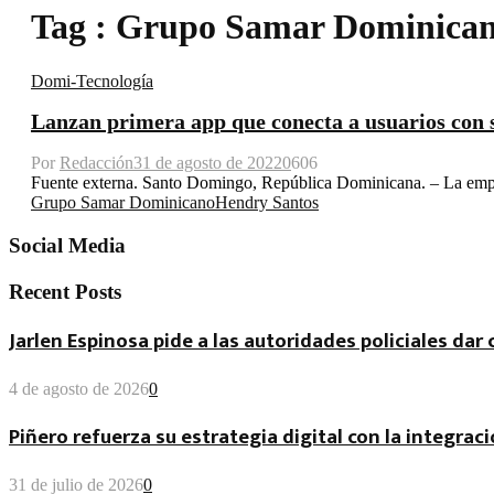
Tag : Grupo Samar Dominica
Domi-Tecnología
Lanzan primera app que conecta a usuarios con se
Por
Redacción
31 de agosto de 2022
0
606
Fuente externa. Santo Domingo, República Dominicana. – La empre
Grupo Samar Dominicano
Hendry Santos
Social Media
Recent Posts
Jarlen Espinosa pide a las autoridades policiales da
4 de agosto de 2026
0
Piñero refuerza su estrategia digital con la integraci
31 de julio de 2026
0