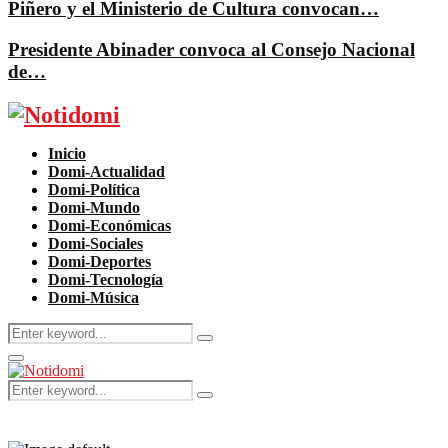
Piñero y el Ministerio de Cultura convocan…
Presidente Abinader convoca al Consejo Nacional
de…
Facebook
Twitter
Instagram
Pinterest
Youtube
Inicio
Domi-Actualidad
Domi-Política
Domi-Mundo
Domi-Económicas
Domi-Sociales
Domi-Deportes
Domi-Tecnología
Domi-Música
Search
Search
for:
Primary
Menu
Search
Search
for: