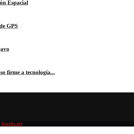
dón Espacial
s de GPS
jayo
o firme a tecnología...
r
Jpwebs.net