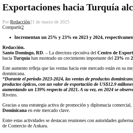
Exportaciones hacia Turquía al
Por
Redacción
21 de marzo de 2025
Compartir
2
Incrementan un 25% y 23% en 2023 y 2024, respectivamen
Redacción.
Santo Domingo, RD
. – La directora ejecutiva del
Centro de Export
hacia
Turquía
han mostrado un crecimiento importante del
23%
en
2
Este aumento refleja que las ventas hacia este mercado están en su m
dominicana.
“Durante el período 2023-2024, las ventas de productos dominicano
productos ópticos, con un valor de exportación de US$12.9 millones
aumentando un 139% respecto al 2021. A su vez, en 2024 se observa
Riveiro.
Gracias a una estrategia activa de promoción y diplomacia comercial
Dominicana
en este mercado clave.
Entre estas actividades se destacan reuniones con autoridades guberna
de Comercio de Ankara.