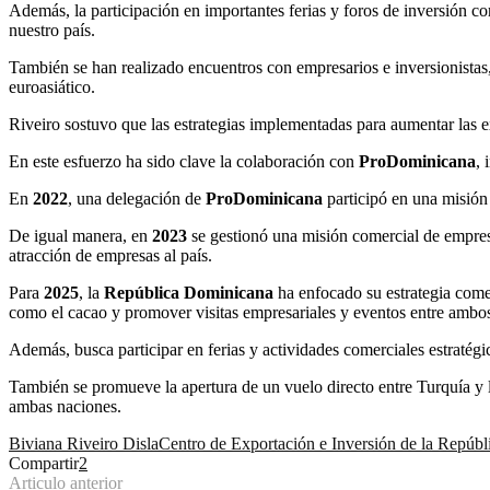
Además, la participación en importantes ferias y foros de inversión
nuestro país.
También se han realizado encuentros con empresarios e inversionistas
euroasiático.
Riveiro sostuvo que las estrategias implementadas para aumentar las e
En este esfuerzo ha sido clave la colaboración con
ProDominicana
, 
En
2022
, una delegación de
ProDominicana
participó en una misión
De igual manera, en
2023
se gestionó una misión comercial de empresa
atracción de empresas al país.
Para
2025
, la
República Dominicana
ha enfocado su estrategia comerc
como el cacao y promover visitas empresariales y eventos entre ambos
Además, busca participar en ferias y actividades comerciales estratégi
También se promueve la apertura de un vuelo directo entre Turquía y l
ambas naciones.
Biviana Riveiro Disla
Centro de Exportación e Inversión de la Repú
Compartir
2
Articulo anterior