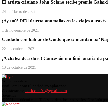
El artista cristiano John Solano recibe premio Galar
24 de febrero de 2022
¡Ay túú! DiDi detecta anomalías en los viajes a travé
1 de noviembre de 2021
Cuidado con hablar de Guido que te mandan pa’ Na
22 de octubre de 2021
¡A chatea de a duro! Concesión multimillonaria da pas
13 de octubre de 2021
Sobre nosotros
NotiDomi.com El periodico aplatanao'.
Contáctanos:
notidomi01@gmail.com
Síguenos
Facebook
Twitter
Instagram
Pinterest
Youtube
@2021 - notidomi.com. Todos los derechos reservados. Diseñado po