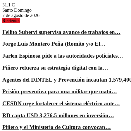
31.1
C
Santo Domingo
7 de agosto de 2026
Recientes
Fellito Suberví supervisa avance de trabajos en…
Jorge Luis Montero Peña (Romito y/o El…
Jarlen Espinosa pide a las autoridades policiales…
Piñero refuerza su estrategia digital con la…
Agentes del DINTEL y Prevención incautan 1,579,4
Prisión preventiva para una militar que mató…
CESDN urge fortalecer el sistema eléctrico ante…
RD capta USD 3,276.5 millones en inversión…
Piñero y el Ministerio de Cultura convocan…