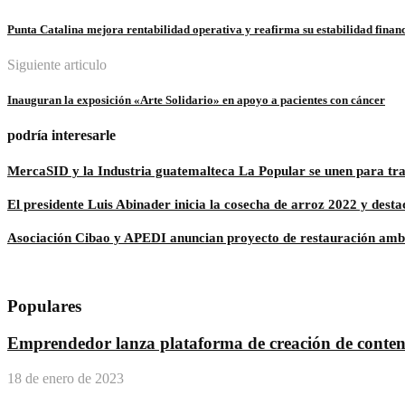
Punta Catalina mejora rentabilidad operativa y reafirma su estabilidad finan
Siguiente articulo
Inauguran la exposición «Arte Solidario» en apoyo a pacientes con cáncer
podría interesarle
MercaSID y la Industria guatemalteca La Popular se unen para tr
El presidente Luis Abinader inicia la cosecha de arroz 2022 y destac
Asociación Cibao y APEDI anuncian proyecto de restauración ambien
Populares
Emprendedor lanza plataforma de creación de conteni
18 de enero de 2023