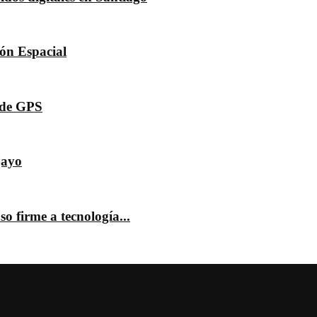
dón Espacial
s de GPS
jayo
o firme a tecnología...