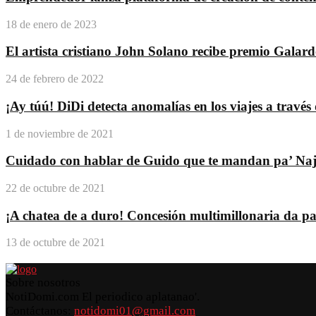
18 de enero de 2023
El artista cristiano John Solano recibe premio Galar
24 de febrero de 2022
¡Ay túú! DiDi detecta anomalías en los viajes a travé
1 de noviembre de 2021
Cuidado con hablar de Guido que te mandan pa’ Na
22 de octubre de 2021
¡A chatea de a duro! Concesión multimillonaria da pas
13 de octubre de 2021
Sobre nosotros
NotiDomi.com El periodico aplatanao'.
Contáctanos:
notidomi01@gmail.com