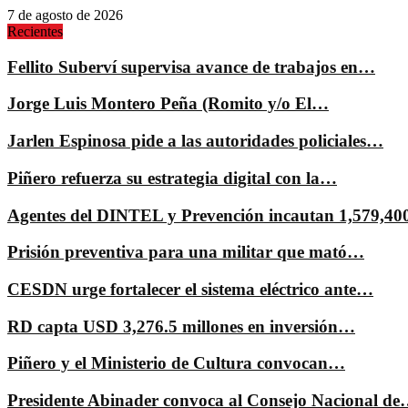
7 de agosto de 2026
Recientes
Fellito Suberví supervisa avance de trabajos en…
Jorge Luis Montero Peña (Romito y/o El…
Jarlen Espinosa pide a las autoridades policiales…
Piñero refuerza su estrategia digital con la…
Agentes del DINTEL y Prevención incautan 1,579,4
Prisión preventiva para una militar que mató…
CESDN urge fortalecer el sistema eléctrico ante…
RD capta USD 3,276.5 millones en inversión…
Piñero y el Ministerio de Cultura convocan…
Presidente Abinader convoca al Consejo Nacional d