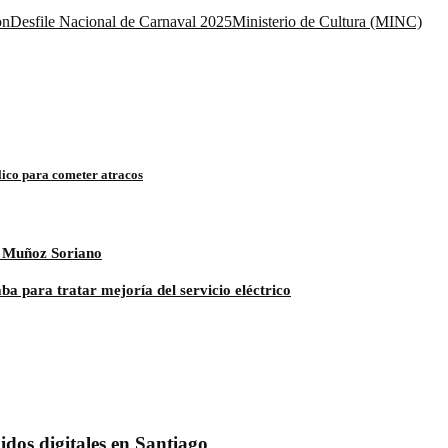
on
Desfile Nacional de Carnaval 2025
Ministerio de Cultura (MINC)
lico para cometer atracos
a Muñoz Soriano
a para tratar mejoría del servicio eléctrico
dos digitales en Santiago