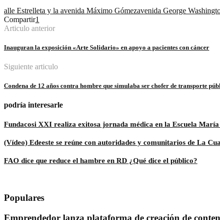
alle Estrelleta y la avenida Máximo Gómez
avenida George Washingt
Compartir
1
Articulo anterior
Inauguran la exposición «Arte Solidario» en apoyo a pacientes con cáncer
Siguiente articulo
Condena de 12 años contra hombre que simulaba ser chofer de transporte púb
podría interesarle
Fundacosi XXI realiza exitosa jornada médica en la Escuela Marí
(Vídeo) Edeeste se reúne con autoridades y comunitarios de La Cuab
FAO dice que reduce el hambre en RD ¿Qué dice el público?
Populares
Emprendedor lanza plataforma de creación de conteni