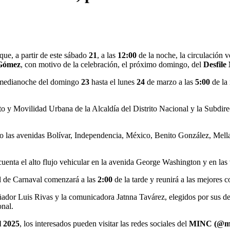
ue, a partir de este sábado
21
, a las
12:00
de la noche, la circulación v
Gómez
, con motivo de la celebración, el próximo domingo, del
Desfile
 medianoche del domingo
23
hasta el lunes
24
de marzo a las
5:00
de la 
to y Movilidad Urbana de la Alcaldía del Distrito Nacional y la Subdir
o las avenidas Bolívar, Independencia, México, Benito González, Mella y
cuenta el alto flujo vehicular en la avenida George Washington y en las 
al de Carnaval comenzará a las
2:00
de la tarde y reunirá a las mejores c
señador Luis Rivas y la comunicadora Jatnna Tavárez, elegidos por sus des
onal.
l 2025
, los interesados pueden visitar las redes sociales del
MINC (@mi