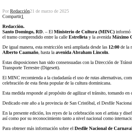
Por
Redacción
21 de marzo de 2025
Compartir
1
Redacción.
Santo Domingo, RD
. – El
Ministerio de Cultura (MINC)
informó q
el tramo comprendido entre la calle
Estrelleta
y la avenida
Máximo 
De igual manera, esta restricción será ampliada desde las
12:00
de la
Alberto Caamaño
, hasta la
avenida Abraham Lincoln
.
Estas disposiciones han sido consensuadas con la Dirección de Tránsi
Transporte Terrestre (Digesett).
El MINC recomienda a la ciudadanía el uso de rutas alternativas, com
celebración de esta fiesta popular de la cultura dominicana.
Esta medida responde al propósito de agilizar el tránsito, tomando en 
Dedicado este año a la provincia de San Cristóbal, el Desfile Nacion
En la presente edición, los reyes de la celebración son el artista y di
así como por su reconocimiento tanto a nivel nacional como internaci
Para obtener más información sobre el
Desfile Nacional de Carnava