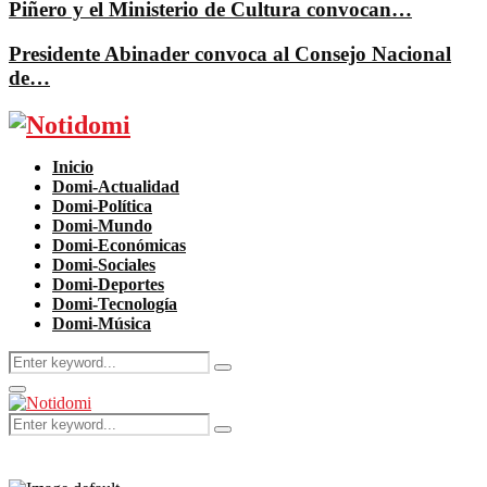
Piñero y el Ministerio de Cultura convocan…
Presidente Abinader convoca al Consejo Nacional
de…
Facebook
Twitter
Instagram
Pinterest
Youtube
Inicio
Domi-Actualidad
Domi-Política
Domi-Mundo
Domi-Económicas
Domi-Sociales
Domi-Deportes
Domi-Tecnología
Domi-Música
Search
Search
for:
Primary
Menu
Search
Search
for: