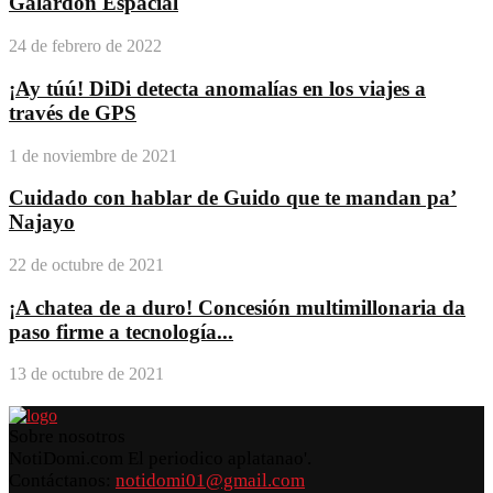
Galardón Espacial
24 de febrero de 2022
¡Ay túú! DiDi detecta anomalías en los viajes a
través de GPS
1 de noviembre de 2021
Cuidado con hablar de Guido que te mandan pa’
Najayo
22 de octubre de 2021
¡A chatea de a duro! Concesión multimillonaria da
paso firme a tecnología...
13 de octubre de 2021
Sobre nosotros
NotiDomi.com El periodico aplatanao'.
Contáctanos:
notidomi01@gmail.com