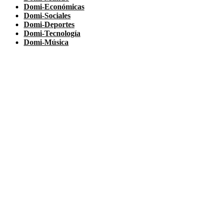
Domi-Económicas
Domi-Sociales
Domi-Deportes
Domi-Tecnología
Domi-Música