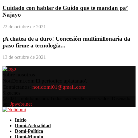
Cuidado con hablar de Guido que te mandan pa’
Najayo
22 de octubre de 2021
¡A chatea de a duro! Concesión multimillonaria da
paso firme a tecnología...
13 de octubre de 2021
Sobre nosotros
NotiDomi.com El periodico aplatanao'.
Contáctanos:
notidomi01@gmail.com
Síguenos
Facebook
Twitter
Instagram
Pinterest
Youtube
@2021 - notidomi.com. Todos los derechos reservados. Diseñado
por
Jpwebs.net
Facebook
Twitter
Instagram
Pinterest
Youtube
Inicio
Domi-Actualidad
Domi-Política
Domi-Mundo