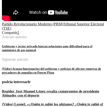
Partido Revolucionario Moderno (PRM)
Tribunal Superior Electoral
(TSE)
Compartir
2
Articulo anterior
Gobierno y sector privado buscan soluciones ante dificultad para el
suministro de gas natural
Siguiente articulo
(Vídeo) Acusan funcionarios del gobierno y policías de afectar empresa de
pescadores de anguilas en Puerto Plata
podría interesarle
Regidor José Manuel López resalta compromiso de presidente
Abinader con el deporte
(Vídeo) Leonel: «¿Quién te subió los plátanos? ¿Quién te subió el