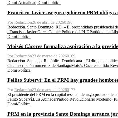
Domi-Actualidad
Domi-Política
Francisco Javier asegura gobierno PRM obliga a 
Por
Redacción
26 de abril de 2026
0
196
Redacción. Santo Domingo, RD. – El precandidato presidencial del
: Francisco Javier García
Comité Político del PLD
Partido de la L
Domi-Política
Moisés Cáceres formaliza aspiración a la presid
Por
Redacción
23 de marzo de 2026
0
169
Redacción. Santiago, República Dominicana.– El dirigente político
Circunscripción número 3 de Santiago
Moisés Cáceres
Partido Rev
Domi-Política
Fellito Suberví: En el PRM hay grandes hombres
Por
Redacción
23 de marzo de 2026
0
173
El presidente del PRM en la capital resalta liderazgo probado de la a
Fellito Suberví.
Luis Abinader
Partido Revolucionario Moderno (
Domi-Política
PRM en la provincia Santo Domingo arranca jorna