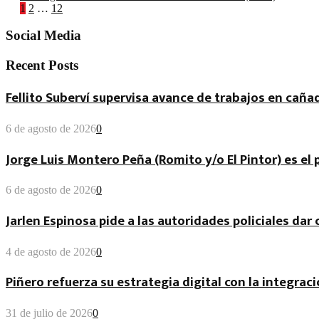
Paginación
1
2
…
12
de
Social Media
entradas
Recent Posts
Fellito Suberví supervisa avance de trabajos en cañad
6 de agosto de 2026
0
Jorge Luis Montero Peña (Romito y/o El Pintor) es el
6 de agosto de 2026
0
Jarlen Espinosa pide a las autoridades policiales da
4 de agosto de 2026
0
Piñero refuerza su estrategia digital con la integraci
31 de julio de 2026
0