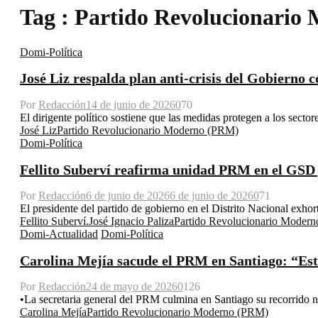
Tag : Partido Revolucionari
Domi-Política
José Liz respalda plan anti-crisis del Gobierno c
Por
Redacción
14 de junio de 2026
0
70
El dirigente político sostiene que las medidas protegen a los secto
José Liz
Partido Revolucionario Moderno (PRM)
Domi-Política
Fellito Suberví reafirma unidad PRM en el GSD y
Por
Redacción
6 de junio de 2026
6 de junio de 2026
0
71
El presidente del partido de gobierno en el Distrito Nacional exhort
Fellito Suberví.
José Ignacio Paliza
Partido Revolucionario Moder
Domi-Actualidad
Domi-Política
Carolina Mejía sacude el PRM en Santiago: “Esto
Por
Redacción
24 de mayo de 2026
0
126
•La secretaria general del PRM culmina en Santiago su recorrido nac
Carolina Mejía
Partido Revolucionario Moderno (PRM)