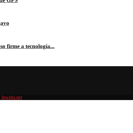
s de GPS
jayo
o firme a tecnología...
r
Jpwebs.net