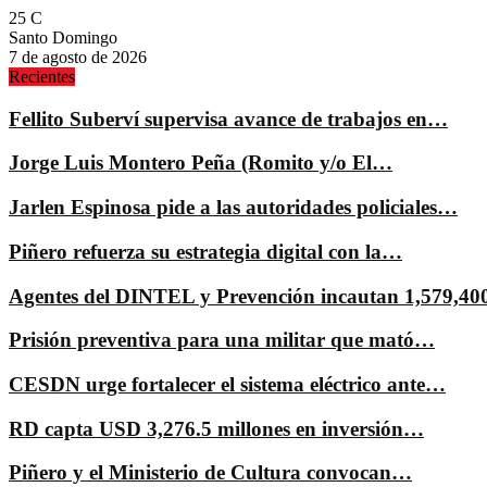
25
C
Santo Domingo
7 de agosto de 2026
Recientes
Fellito Suberví supervisa avance de trabajos en…
Jorge Luis Montero Peña (Romito y/o El…
Jarlen Espinosa pide a las autoridades policiales…
Piñero refuerza su estrategia digital con la…
Agentes del DINTEL y Prevención incautan 1,579,4
Prisión preventiva para una militar que mató…
CESDN urge fortalecer el sistema eléctrico ante…
RD capta USD 3,276.5 millones en inversión…
Piñero y el Ministerio de Cultura convocan…