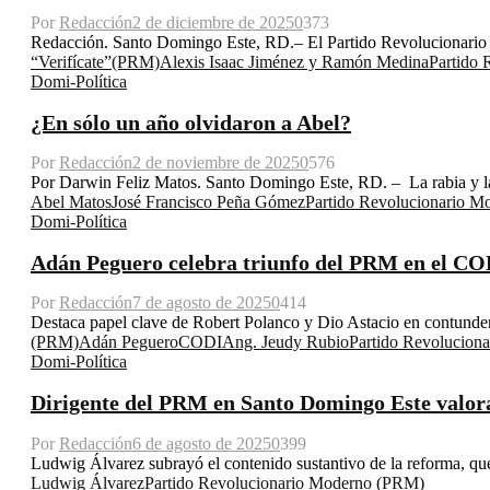
Por
Redacción
2 de diciembre de 2025
0
373
Redacción. Santo Domingo Este, RD.– El Partido Revolucionario M
“Verifícate”
(PRM)
Alexis Isaac Jiménez y Ramón Medina
Partido
Domi-Política
¿En sólo un año olvidaron a Abel?
Por
Redacción
2 de noviembre de 2025
0
576
Por Darwin Feliz Matos. Santo Domingo Este, RD. – La rabia y la im
Abel Matos
José Francisco Peña Gómez
Partido Revolucionario 
Domi-Política
Adán Peguero celebra triunfo del PRM en el COD
Por
Redacción
7 de agosto de 2025
0
414
Destaca papel clave de Robert Polanco y Dio Astacio en contund
(PRM)
Adán Peguero
CODIA
ng. Jeudy Rubio
Partido Revolucion
Domi-Política
Dirigente del PRM en Santo Domingo Este valora
Por
Redacción
6 de agosto de 2025
0
399
Ludwig Álvarez subrayó el contenido sustantivo de la reforma, que 
Ludwig Álvarez
Partido Revolucionario Moderno (PRM)