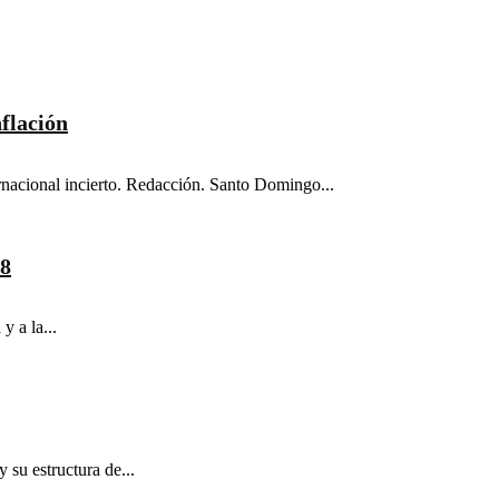
nflación
ternacional incierto. Redacción. Santo Domingo...
28
y a la...
 su estructura de...