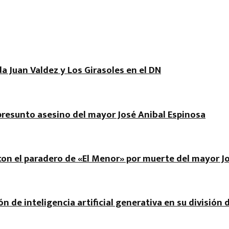
a Juan Valdez y Los Girasoles en el DN
 presunto asesino del mayor José Anibal Espinosa
r con el paradero de «El Menor» por muerte del mayor J
ón de inteligencia artificial generativa en su división 