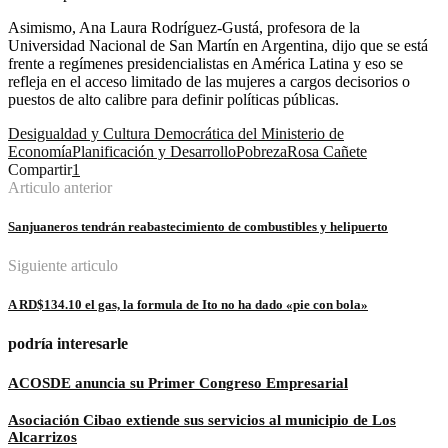
Asimismo, Ana Laura Rodríguez-Gustá, profesora de la
Universidad Nacional de San Martín en Argentina, dijo que se está
frente a regímenes presidencialistas en América Latina y eso se
refleja en el acceso limitado de las mujeres a cargos decisorios o
puestos de alto calibre para definir políticas públicas.
Desigualdad y Cultura Democrática del Ministerio de
Economía
Planificación y Desarrollo
Pobreza
Rosa Cañete
Compartir
1
Articulo anterior
Sanjuaneros tendrán reabastecimiento de combustibles y helipuerto
Siguiente articulo
A RD$134.10 el gas, la formula de Ito no ha dado «pie con bola»
podría interesarle
ACOSDE anuncia su Primer Congreso Empresarial
Asociación Cibao extiende sus servicios al municipio de Los
Alcarrizos