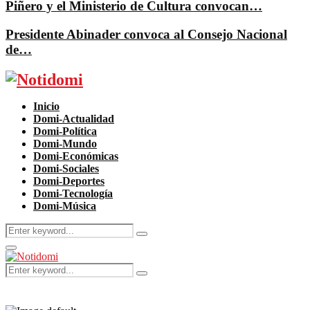
Piñero y el Ministerio de Cultura convocan…
Presidente Abinader convoca al Consejo Nacional
de…
Facebook
Twitter
Instagram
Pinterest
Youtube
Inicio
Domi-Actualidad
Domi-Política
Domi-Mundo
Domi-Económicas
Domi-Sociales
Domi-Deportes
Domi-Tecnología
Domi-Música
Search
Search
for:
Primary
Menu
Search
Search
for: