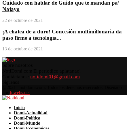
Cuidado con hablar de Guido que te mandan pa’
Najayo
22 de octubre de 2021
¡A chatea de a duro! Concesión multimillonaria da
paso firme a tecnología...
13 de octubre de 2021
Sobre nosotros
NotiDomi.com El periodico aplatanao'.
Contáctanos:
notidomi01@gmail.com
Síguenos
Facebook
Twitter
Instagram
Pinterest
Youtube
@2021 - notidomi.com. Todos los derechos reservados. Diseñado
por
Jpwebs.net
Facebook
Twitter
Instagram
Pinterest
Youtube
Inicio
Domi-Actualidad
Domi-Política
Domi-Mundo
Domi-Económicas