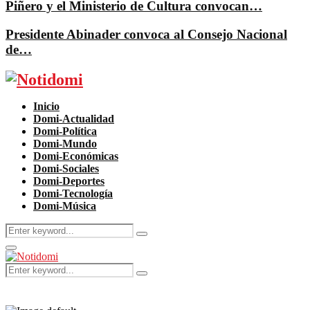
Piñero y el Ministerio de Cultura convocan…
Presidente Abinader convoca al Consejo Nacional
de…
Facebook
Twitter
Instagram
Pinterest
Youtube
Inicio
Domi-Actualidad
Domi-Política
Domi-Mundo
Domi-Económicas
Domi-Sociales
Domi-Deportes
Domi-Tecnología
Domi-Música
Search
Search
for:
Primary
Menu
Search
Search
for: