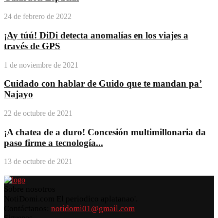
24 de febrero de 2022
¡Ay túú! DiDi detecta anomalías en los viajes a
través de GPS
1 de noviembre de 2021
Cuidado con hablar de Guido que te mandan pa’
Najayo
22 de octubre de 2021
¡A chatea de a duro! Concesión multimillonaria da
paso firme a tecnología...
13 de octubre de 2021
Sobre nosotros
NotiDomi.com El periodico aplatanao'.
Contáctanos:
notidomi01@gmail.com
Síguenos