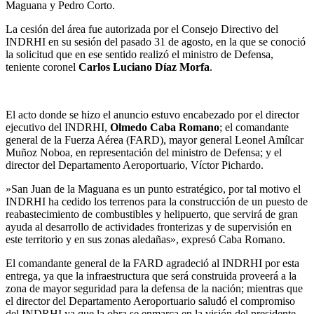
Maguana y Pedro Corto.
La cesión del área fue autorizada por el Consejo Directivo del
INDRHI en su sesión del pasado 31 de agosto, en la que se conoció
la solicitud que en ese sentido realizó el ministro de Defensa,
teniente coronel
Carlos Luciano Díaz Morfa
.
El acto donde se hizo el anuncio estuvo encabezado por el director
ejecutivo del INDRHI,
Olmedo Caba Romano
; el comandante
general de la Fuerza Aérea (FARD), mayor general Leonel Amílcar
Muñoz Noboa, en representación del ministro de Defensa; y el
director del Departamento Aeroportuario, Víctor Pichardo.
»San Juan de la Maguana es un punto estratégico, por tal motivo el
INDRHI ha cedido los terrenos para la construcción de un puesto de
reabastecimiento de combustibles y helipuerto, que servirá de gran
ayuda al desarrollo de actividades fronterizas y de supervisión en
este territorio y en sus zonas aledañas», expresó Caba Romano.
El comandante general de la FARD agradeció al INDRHI por esta
entrega, ya que la infraestructura que será construida proveerá a la
zona de mayor seguridad para la defensa de la nación; mientras que
el director del Departamento Aeroportuario saludó el compromiso
del INDRHI ya que la obra se enmarca en la visión del presidente