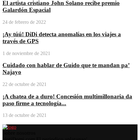
El artista cristiano John Solano recibe premio
Galardón Espacial
24 de febrero de 2022
¡Ay túú! DiDi detecta anomalías en los viajes a
través de GPS
1 de noviembre de 2021
Cuidado con hablar de Guido que te mandan pa’
Najayo
22 de octubre de 2021
¡A chatea de a duro! Concesión multimillonaria da
paso firme a tecnología...
13 de octubre de 2021
Sobre nosotros
NotiDomi.com El periodico aplatanao'.