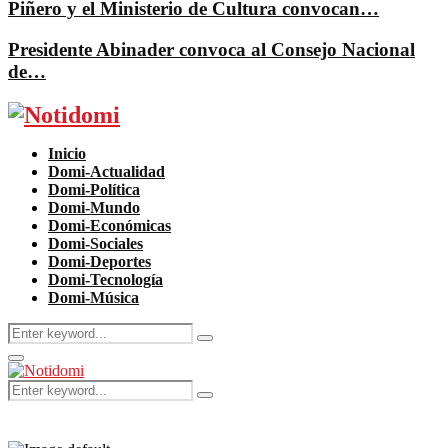
Piñero y el Ministerio de Cultura convocan…
Presidente Abinader convoca al Consejo Nacional
de…
Facebook
Twitter
Instagram
Pinterest
Youtube
Inicio
Domi-Actualidad
Domi-Política
Domi-Mundo
Domi-Económicas
Domi-Sociales
Domi-Deportes
Domi-Tecnología
Domi-Música
Search
Search
for:
Primary
Menu
Search
Search
for: