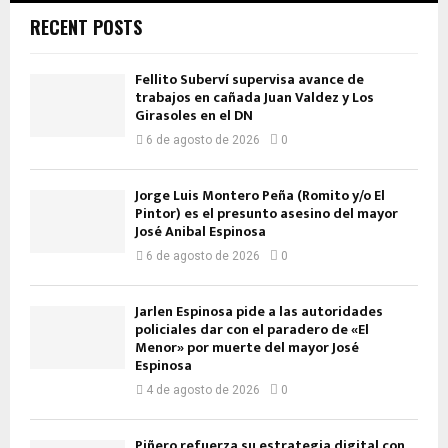
RECENT POSTS
Fellito Suberví supervisa avance de
trabajos en cañada Juan Valdez y Los
Girasoles en el DN
6 de agosto de 2026
0
Jorge Luis Montero Peña (Romito y/o El
Pintor) es el presunto asesino del mayor
José Anibal Espinosa
6 de agosto de 2026
0
Jarlen Espinosa pide a las autoridades
policiales dar con el paradero de «El
Menor» por muerte del mayor José
Espinosa
4 de agosto de 2026
0
Piñero refuerza su estrategia digital con