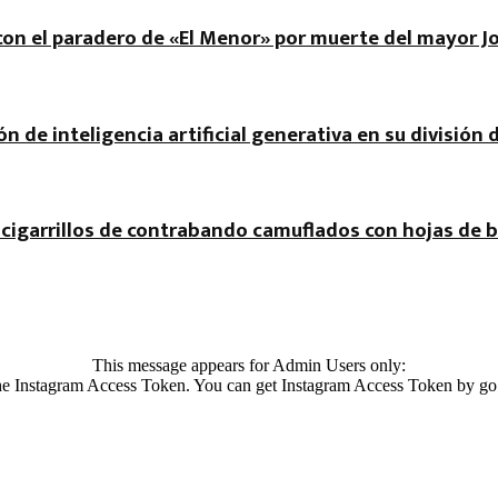
r con el paradero de «El Menor» por muerte del mayor J
ón de inteligencia artificial generativa en su división 
cigarrillos de contrabando camuflados con hojas de b
This message appears for Admin Users only:
 the Instagram Access Token. You can get Instagram Access Token by go