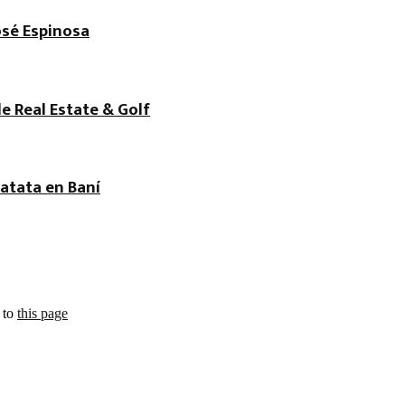
osé Espinosa
de Real Estate & Golf
atata en Baní
 to
this page