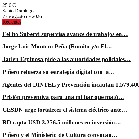
25.6
C
Santo Domingo
7 de agosto de 2026
Recientes
Fellito Suberví supervisa avance de trabajos en…
Jorge Luis Montero Peña (Romito y/o El…
Jarlen Espinosa pide a las autoridades policiales…
Piñero refuerza su estrategia digital con la…
Agentes del DINTEL y Prevención incautan 1,579,4
Prisión preventiva para una militar que mató…
CESDN urge fortalecer el sistema eléctrico ante…
RD capta USD 3,276.5 millones en inversión…
Piñero y el Ministerio de Cultura convocan…