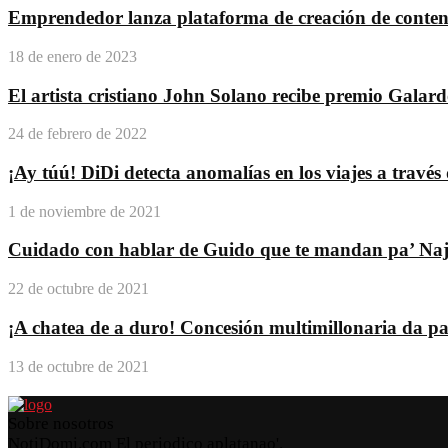
Emprendedor lanza plataforma de creación de conteni
18 de enero de 2023
El artista cristiano John Solano recibe premio Galar
24 de febrero de 2022
¡Ay túú! DiDi detecta anomalías en los viajes a travé
1 de noviembre de 2021
Cuidado con hablar de Guido que te mandan pa’ Na
22 de octubre de 2021
¡A chatea de a duro! Concesión multimillonaria da pas
13 de octubre de 2021
Sobre nosotros
NotiDomi.com El periodico aplatanao'.