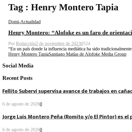
Tag : Henry Montero Tapia
Domi-Actualidad
Henry Montero: “Alofoke es un faro de orientaci
Por
Redacción
2 de noviembre de 2023
0
524
“En un país donde la influencia mediática ha sido tradicionalment
Henry Montero Tapia
Santiago Matías de Alofoke Media Group
Social Media
Recent Posts
Fellito Suberví supervisa avance de trabajos en cañad
6 de agosto de 2026
0
Jorge Luis Montero Peña (Romito y/o El Pintor) es el
6 de agosto de 2026
0