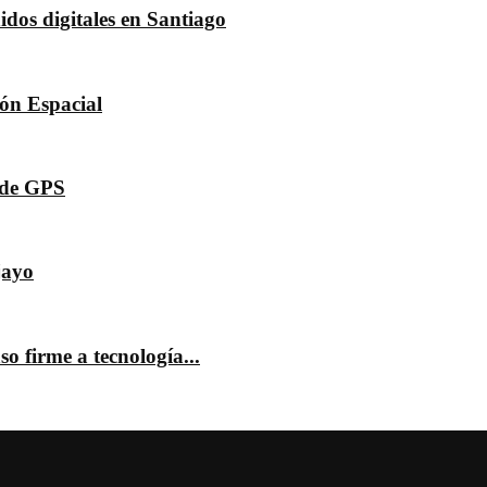
dos digitales en Santiago
dón Espacial
s de GPS
jayo
o firme a tecnología...