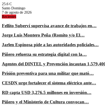
25.6
C
Santo Domingo
7 de agosto de 2026
Recientes
Fellito Suberví supervisa avance de trabajos en…
Jorge Luis Montero Peña (Romito y/o El…
Jarlen Espinosa pide a las autoridades policiales…
Piñero refuerza su estrategia digital con la…
Agentes del DINTEL y Prevención incautan 1,579,4
Prisión preventiva para una militar que mató…
CESDN urge fortalecer el sistema eléctrico ante…
RD capta USD 3,276.5 millones en inversión…
Piñero y el Ministerio de Cultura convocan…