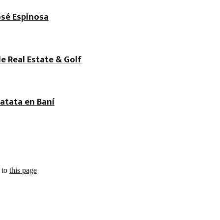
osé Espinosa
de Real Estate & Golf
atata en Baní
 to
this page