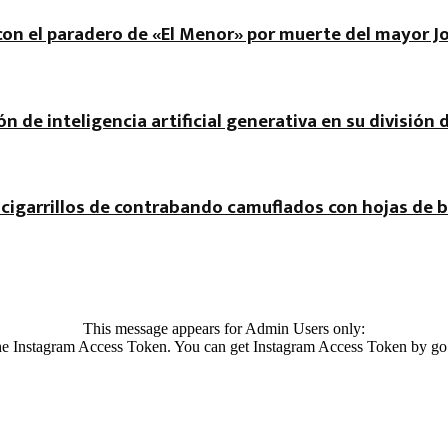
r con el paradero de «El Menor» por muerte del mayor J
ón de inteligencia artificial generativa en su división 
cigarrillos de contrabando camuflados con hojas de b
This message appears for Admin Users only:
 the Instagram Access Token. You can get Instagram Access Token by go