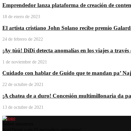
Emprendedor lanza plataforma de creación de conteni
18 de enero de 2023
El artista cristiano John Solano recibe premio Galar
24 de febrero de 2022
¡Ay túú! DiDi detecta anomalías en los viajes a travé
1 de noviembre de 2021
Cuidado con hablar de Guido que te mandan pa’ Na
22 de octubre de 2021
¡A chatea de a duro! Concesión multimillonaria da pas
13 de octubre de 2021
Sobre nosotros
NotiDomi.com El periodico aplatanao'.