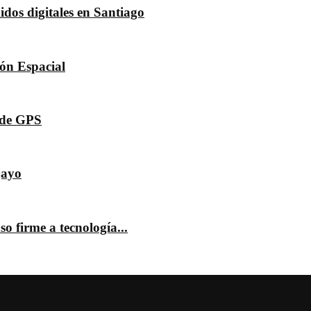
dos digitales en Santiago
dón Espacial
s de GPS
jayo
o firme a tecnología...