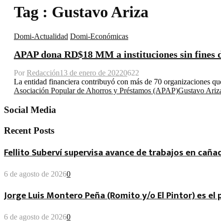
Tag : Gustavo Ariza
Domi-Actualidad
Domi-Económicas
APAP dona RD$18 MM a instituciones sin fines d
Por
Redacción
13 de enero de 2022
0
622
La entidad financiera contribuyó con más de 70 organizaciones que 
Asociación Popular de Ahorros y Préstamos (APAP)
Gustavo Ariz
Social Media
Recent Posts
Fellito Suberví supervisa avance de trabajos en cañad
6 de agosto de 2026
0
Jorge Luis Montero Peña (Romito y/o El Pintor) es el
6 de agosto de 2026
0