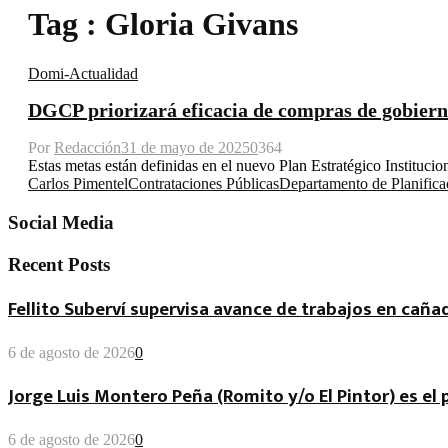
Tag : Gloria Givans
Domi-Actualidad
DGCP priorizará eficacia de compras de gobierno
Por
Redacción
31 de mayo de 2025
0
364
Estas metas están definidas en el nuevo Plan Estratégico Instituc
Carlos Pimentel
Contrataciones Públicas
Departamento de Planifica
Social Media
Recent Posts
Fellito Suberví supervisa avance de trabajos en cañad
6 de agosto de 2026
0
Jorge Luis Montero Peña (Romito y/o El Pintor) es el
6 de agosto de 2026
0