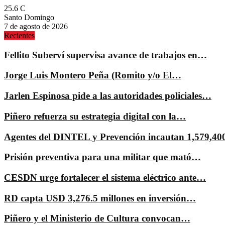
25.6
C
Santo Domingo
7 de agosto de 2026
Recientes
Fellito Suberví supervisa avance de trabajos en…
Jorge Luis Montero Peña (Romito y/o El…
Jarlen Espinosa pide a las autoridades policiales…
Piñero refuerza su estrategia digital con la…
Agentes del DINTEL y Prevención incautan 1,579,4
Prisión preventiva para una militar que mató…
CESDN urge fortalecer el sistema eléctrico ante…
RD capta USD 3,276.5 millones en inversión…
Piñero y el Ministerio de Cultura convocan…