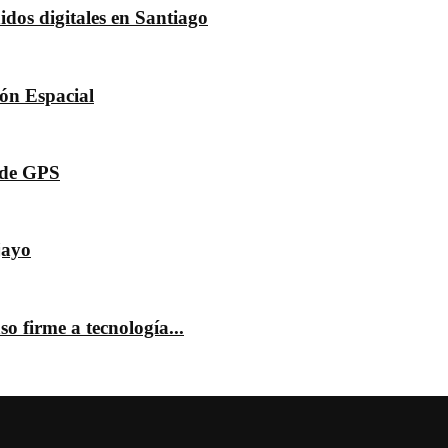
dos digitales en Santiago
dón Espacial
s de GPS
jayo
o firme a tecnología...