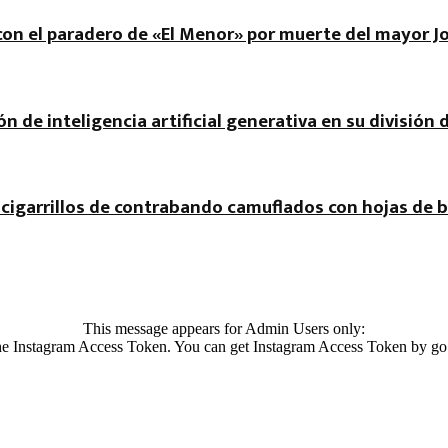
r con el paradero de «El Menor» por muerte del mayor J
ón de inteligencia artificial generativa en su división 
cigarrillos de contrabando camuflados con hojas de b
This message appears for Admin Users only:
 the Instagram Access Token. You can get Instagram Access Token by go