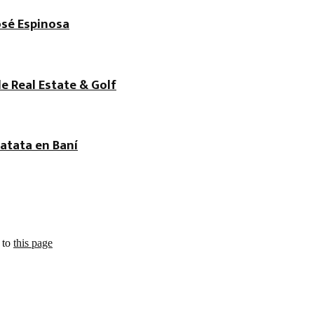
osé Espinosa
de Real Estate & Golf
atata en Baní
 to
this page