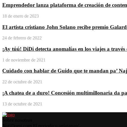
Emprendedor lanza plataforma de creación de conteni
18 de enero de 2023
El artista cristiano John Solano recibe premio Galar
24 de febrero de 2022
¡Ay túú! DiDi detecta anomalías en los viajes a travé
1 de noviembre de 2021
Cuidado con hablar de Guido que te mandan pa’ Na
22 de octubre de 2021
¡A chatea de a duro! Concesión multimillonaria da pas
13 de octubre de 2021
Sobre nosotros
NotiDomi.com El periodico aplatanao'.