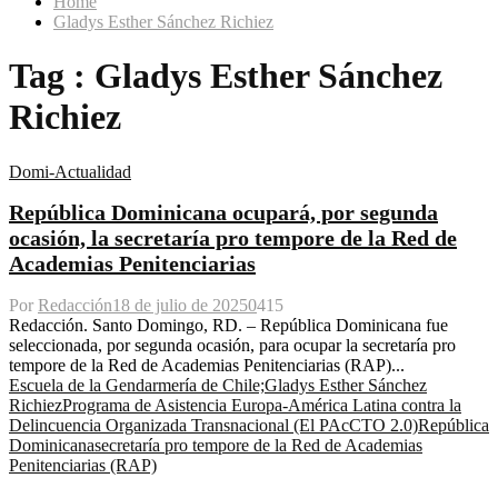
Home
Gladys Esther Sánchez Richiez
Tag : Gladys Esther Sánchez
Richiez
Domi-Actualidad
República Dominicana ocupará, por segunda
ocasión, la secretaría pro tempore de la Red de
Academias Penitenciarias
Por
Redacción
18 de julio de 2025
0
415
Redacción. Santo Domingo, RD. – República Dominicana fue
seleccionada, por segunda ocasión, para ocupar la secretaría pro
tempore de la Red de Academias Penitenciarias (RAP)...
Escuela de la Gendarmería de Chile;
Gladys Esther Sánchez
Richiez
Programa de Asistencia Europa-América Latina contra la
Delincuencia Organizada Transnacional (El PAcCTO 2.0)
República
Dominicana
secretaría pro tempore de la Red de Academias
Penitenciarias (RAP)