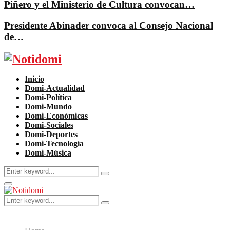
Piñero y el Ministerio de Cultura convocan…
Presidente Abinader convoca al Consejo Nacional
de…
Facebook
Twitter
Instagram
Pinterest
Youtube
Inicio
Domi-Actualidad
Domi-Política
Domi-Mundo
Domi-Económicas
Domi-Sociales
Domi-Deportes
Domi-Tecnología
Domi-Música
Search
Search
for:
Primary
Menu
Search
Search
for: