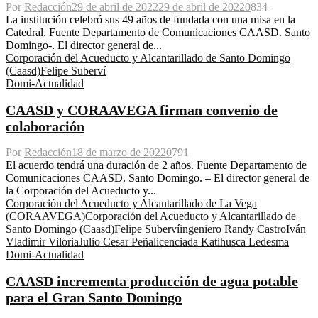
Por
Redacción
29 de abril de 2022
29 de abril de 2022
0
834
La institución celebró sus 49 años de fundada con una misa en la
Catedral. Fuente Departamento de Comunicaciones CAASD. Santo
Domingo-. El director general de...
Corporación del Acueducto y Alcantarillado de Santo Domingo
(Caasd)
Felipe Suberví
Domi-Actualidad
CAASD y CORAAVEGA firman convenio de
colaboración
Por
Redacción
18 de marzo de 2022
0
791
El acuerdo tendrá una duración de 2 años. Fuente Departamento de
Comunicaciones CAASD. Santo Domingo. – El director general de
la Corporación del Acueducto y...
Corporación del Acueducto y Alcantarillado de La Vega
(CORAAVEGA)
Corporación del Acueducto y Alcantarillado de
Santo Domingo (Caasd)
Felipe Suberví
ingeniero Randy Castro
Iván
Vladimir Viloria
Julio Cesar Peña
licenciada Katihusca Ledesma
Domi-Actualidad
CAASD incrementa producción de agua potable
para el Gran Santo Domingo