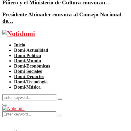
Piñero y el Ministerio de Cultura convocan…
Presidente Abinader convoca al Consejo Nacional
de…
Facebook
Twitter
Instagram
Pinterest
Youtube
Inicio
Domi-Actualidad
Domi-Política
Domi-Mundo
Domi-Económicas
Domi-Sociales
Domi-Deportes
Domi-Tecnología
Domi-Música
Search
Search
for:
Primary
Menu
Search
Search
for: