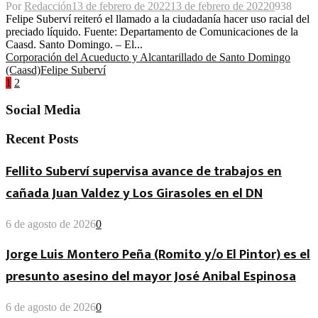
Por
Redacción
13 de febrero de 2022
13 de febrero de 2022
0
938
Felipe Suberví reiteró el llamado a la ciudadanía hacer uso racial del
preciado líquido. Fuente: Departamento de Comunicaciones de la
Caasd. Santo Domingo. – El...
Corporación del Acueducto y Alcantarillado de Santo Domingo
(Caasd)
Felipe Suberví
Paginación
1
2
de
Social Media
entradas
Recent Posts
Fellito Suberví supervisa avance de trabajos en
cañada Juan Valdez y Los Girasoles en el DN
6 de agosto de 2026
0
Jorge Luis Montero Peña (Romito y/o El Pintor) es el
presunto asesino del mayor José Anibal Espinosa
6 de agosto de 2026
0