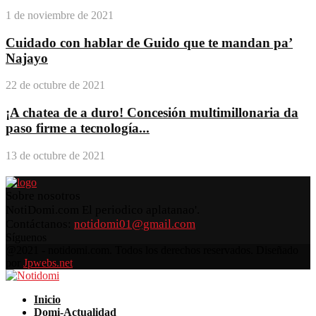
1 de noviembre de 2021
Cuidado con hablar de Guido que te mandan pa’
Najayo
22 de octubre de 2021
¡A chatea de a duro! Concesión multimillonaria da
paso firme a tecnología...
13 de octubre de 2021
Sobre nosotros
NotiDomi.com El periodico aplatanao'.
Contáctanos:
notidomi01@gmail.com
Síguenos
Facebook
Twitter
Instagram
Pinterest
Youtube
@2021 - notidomi.com. Todos los derechos reservados. Diseñado
por
Jpwebs.net
Facebook
Twitter
Instagram
Pinterest
Youtube
Inicio
Domi-Actualidad