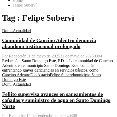
Home
Felipe Suberví
Tag : Felipe Suberví
Domi-Actualidad
Comunidad de Cancino Adentro denuncia
abandono institucional prolongado
Por
Redacción
31 de mayo de 2025
31 de mayo de 2025
0
394
Redacción. Santo Domingo Este, RD. – La comunidad de Cancino
Adentro, en el municipio Santo Domingo Este, continúa
enfrentando graves deficiencias en servicios básicos, como...
Cancino Adentro
Dío Astacio
Felipe Suberví
municipio Santo
Domingo Este
Domi-Actualidad
Fellito supervisa avances en saneamientos de
cañadas y suministro de agua en Santo Domingo
Norte
Por
Redacción
15 de septiembre de 2024
0
408