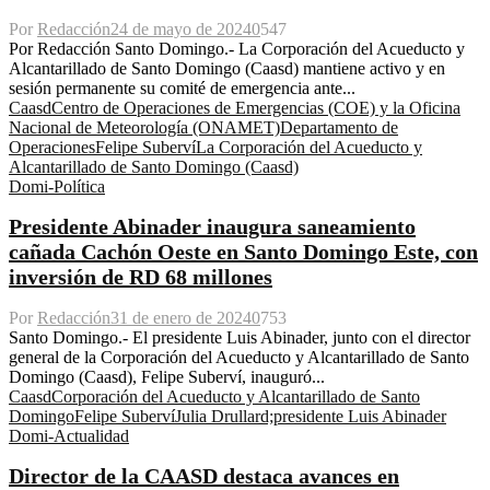
Por
Redacción
24 de mayo de 2024
0
547
Por Redacción Santo Domingo.- La Corporación del Acueducto y
Alcantarillado de Santo Domingo (Caasd) mantiene activo y en
sesión permanente su comité de emergencia ante...
Caasd
Centro de Operaciones de Emergencias (COE) y la Oficina
Nacional de Meteorología (ONAMET)
Departamento de
Operaciones
Felipe Suberví
La Corporación del Acueducto y
Alcantarillado de Santo Domingo (Caasd)
Domi-Política
Presidente Abinader inaugura saneamiento
cañada Cachón Oeste en Santo Domingo Este, con
inversión de RD 68 millones
Por
Redacción
31 de enero de 2024
0
753
Santo Domingo.- El presidente Luis Abinader, junto con el director
general de la Corporación del Acueducto y Alcantarillado de Santo
Domingo (Caasd), Felipe Suberví, inauguró...
Caasd
Corporación del Acueducto y Alcantarillado de Santo
Domingo
Felipe Suberví
Julia Drullard;
presidente Luis Abinader
Domi-Actualidad
Director de la CAASD destaca avances en