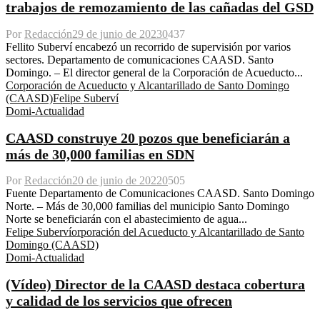
trabajos de remozamiento de las cañadas del GSD
Por
Redacción
29 de junio de 2023
0
437
Fellito Suberví encabezó un recorrido de supervisión por varios
sectores. Departamento de comunicaciones CAASD. Santo
Domingo. – El director general de la Corporación de Acueducto...
Corporación de Acueducto y Alcantarillado de Santo Domingo
(CAASD)
Felipe Suberví
Domi-Actualidad
CAASD construye 20 pozos que beneficiarán a
más de 30,000 familias en SDN
Por
Redacción
20 de junio de 2022
0
505
Fuente Departamento de Comunicaciones CAASD. Santo Domingo
Norte. – Más de 30,000 familias del municipio Santo Domingo
Norte se beneficiarán con el abastecimiento de agua...
Felipe Suberví
orporación del Acueducto y Alcantarillado de Santo
Domingo (CAASD)
Domi-Actualidad
(Vídeo) Director de la CAASD destaca cobertura
y calidad de los servicios que ofrecen