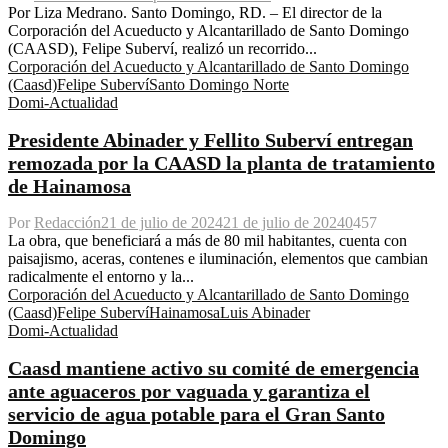
Por Liza Medrano. Santo Domingo, RD. – El director de la
Corporación del Acueducto y Alcantarillado de Santo Domingo
(CAASD), Felipe Suberví, realizó un recorrido...
Corporación del Acueducto y Alcantarillado de Santo Domingo
(Caasd)
Felipe Suberví
Santo Domingo Norte
Domi-Actualidad
Presidente Abinader y Fellito Suberví entregan
remozada por la CAASD la planta de tratamiento
de Hainamosa
Por
Redacción
21 de julio de 2024
21 de julio de 2024
0
457
La obra, que beneficiará a más de 80 mil habitantes, cuenta con
paisajismo, aceras, contenes e iluminación, elementos que cambian
radicalmente el entorno y la...
Corporación del Acueducto y Alcantarillado de Santo Domingo
(Caasd)
Felipe Suberví
Hainamosa
Luis Abinader
Domi-Actualidad
Caasd mantiene activo su comité de emergencia
ante aguaceros por vaguada y garantiza el
servicio de agua potable para el Gran Santo
Domingo