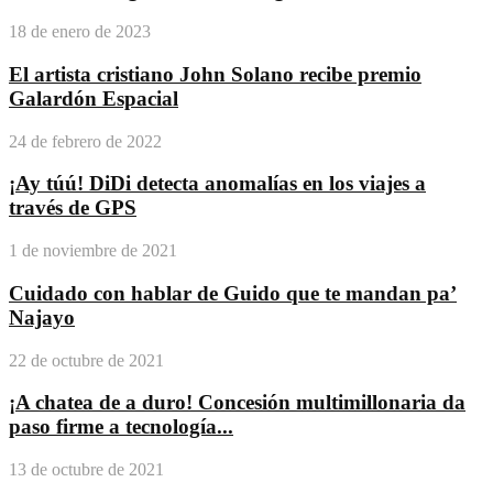
18 de enero de 2023
El artista cristiano John Solano recibe premio
Galardón Espacial
24 de febrero de 2022
¡Ay túú! DiDi detecta anomalías en los viajes a
través de GPS
1 de noviembre de 2021
Cuidado con hablar de Guido que te mandan pa’
Najayo
22 de octubre de 2021
¡A chatea de a duro! Concesión multimillonaria da
paso firme a tecnología...
13 de octubre de 2021