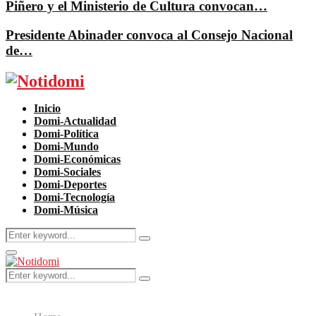
Piñero y el Ministerio de Cultura convocan…
Presidente Abinader convoca al Consejo Nacional
de…
Facebook
Twitter
Instagram
Pinterest
Youtube
Inicio
Domi-Actualidad
Domi-Política
Domi-Mundo
Domi-Económicas
Domi-Sociales
Domi-Deportes
Domi-Tecnología
Domi-Música
Search
Search
for:
Primary
Menu
Search
Search
for: