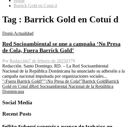
Home
Barrick Gold en Cotuí d
Tag : Barrick Gold en Cotuí d
Domi-Actualidad
Red Socioambiental se une a campaña ‘No Presa
de Cola, Fuera Barrick Gold’
Por
Redacción
7 de febrero de 2025
0
379
Redacción. Santo Domingo, RD. – La Red Socioambiental
Nacional de la República Dominicana ha anunciado su adhesión a la
campaña nacional impulsada por organizaciones sociales...
"¡Fuera Barrick Gold!"
"¡No Presa de Cola!"
Barrick Gold
Barrick
Gold en Cotuí d
Red Socioambiental Nacional de la República
Dominicana
Social Media
Recent Posts
Fellito Suberví supervisa avance de trabajos en