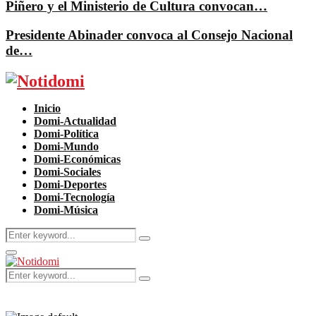
Piñero y el Ministerio de Cultura convocan…
Presidente Abinader convoca al Consejo Nacional
de…
Facebook
Twitter
Instagram
Pinterest
Youtube
Inicio
Domi-Actualidad
Domi-Política
Domi-Mundo
Domi-Económicas
Domi-Sociales
Domi-Deportes
Domi-Tecnología
Domi-Música
Search
Search
for:
Primary
Menu
Search
Search
for: