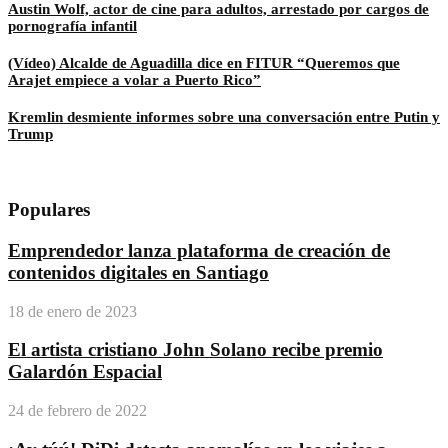
Austin Wolf, actor de cine para adultos, arrestado por cargos de
pornografía infantil
(Vídeo) Alcalde de Aguadilla dice en FITUR “Queremos que
Arajet empiece a volar a Puerto Rico”
Kremlin desmiente informes sobre una conversación entre Putin y
Trump
Populares
Emprendedor lanza plataforma de creación de
contenidos digitales en Santiago
18 de enero de 2023
El artista cristiano John Solano recibe premio
Galardón Espacial
24 de febrero de 2022