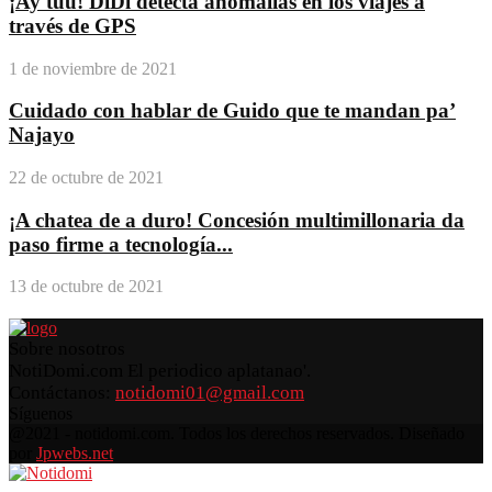
¡Ay túú! DiDi detecta anomalías en los viajes a
través de GPS
1 de noviembre de 2021
Cuidado con hablar de Guido que te mandan pa’
Najayo
22 de octubre de 2021
¡A chatea de a duro! Concesión multimillonaria da
paso firme a tecnología...
13 de octubre de 2021
Sobre nosotros
NotiDomi.com El periodico aplatanao'.
Contáctanos:
notidomi01@gmail.com
Síguenos
Facebook
Twitter
Instagram
Pinterest
Youtube
@2021 - notidomi.com. Todos los derechos reservados. Diseñado
por
Jpwebs.net
Facebook
Twitter
Instagram
Pinterest
Youtube