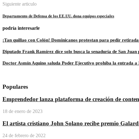
Siguiente articulo
Departamento de Defensa de los EE.UU. dona equipos especiales
podría interesarle
¡Tan quillao con Colón! Dominicanos protestan para pedir retirada
Diputado Frank Ramírez dice solo busca la senaduría de San Juan
Doctor Asmín Aquino saluda Poder Ejecutivo prohíba la entrada a
Populares
Emprendedor lanza plataforma de creación de conteni
18 de enero de 2023
El artista cristiano John Solano recibe premio Galar
24 de febrero de 2022