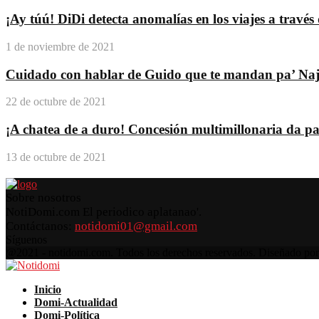
¡Ay túú! DiDi detecta anomalías en los viajes a travé
1 de noviembre de 2021
Cuidado con hablar de Guido que te mandan pa’ Na
22 de octubre de 2021
¡A chatea de a duro! Concesión multimillonaria da pas
13 de octubre de 2021
Sobre nosotros
NotiDomi.com El periodico aplatanao'.
Contáctanos:
notidomi01@gmail.com
Síguenos
Facebook
Twitter
Instagram
Pinterest
Youtube
@2021 - notidomi.com. Todos los derechos reservados. Diseñado po
Facebook
Twitter
Instagram
Pinterest
Youtube
Inicio
Domi-Actualidad
Domi-Política