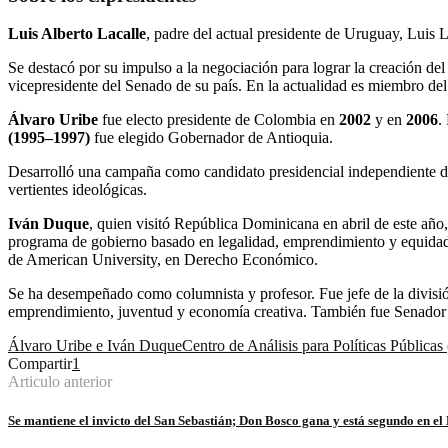
Luis Alberto Lacalle
, padre del actual presidente de Uruguay, Lui
Se destacó por su impulso a la negociación para lograr la creación d
vicepresidente del Senado de su país. En la actualidad es miembro del
Álvaro Uribe
fue electo presidente de Colombia en
2002
y en
2006
.
(1995–1997)
fue elegido Gobernador de Antioquia.
Desarrolló una campaña como candidato presidencial independiente de 
vertientes ideológicas.
Iván Duque
, quien visitó República Dominicana en abril de este año
programa de gobierno basado en legalidad, emprendimiento y equidad.
de American University, en Derecho Económico.
Se ha desempeñado como columnista y profesor. Fue jefe de la divisió
emprendimiento, juventud y economía creativa. También fue Senador y 
Álvaro Uribe e Iván Duque
Centro de Análisis para Políticas Pública
Compartir
1
Articulo anterior
Se mantiene el invicto del San Sebastián; Don Bosco gana y está segundo en e