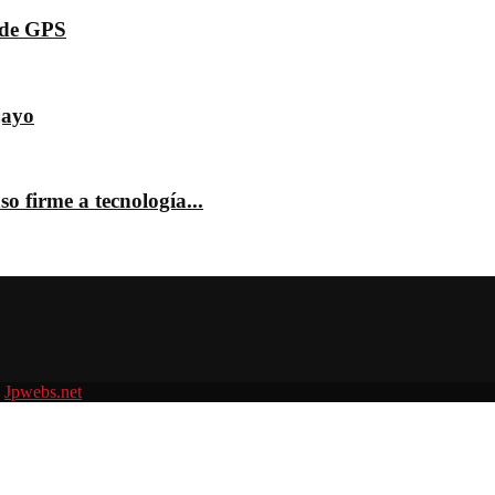
s de GPS
jayo
o firme a tecnología...
r
Jpwebs.net