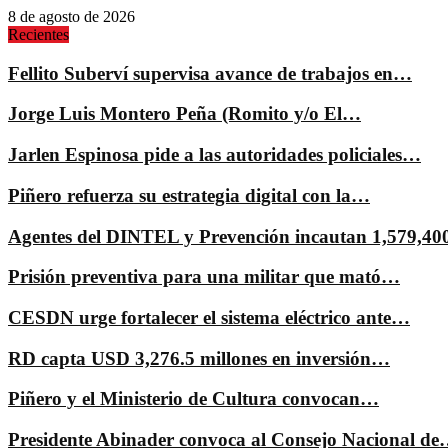
8 de agosto de 2026
Recientes
Fellito Suberví supervisa avance de trabajos en…
Jorge Luis Montero Peña (Romito y/o El…
Jarlen Espinosa pide a las autoridades policiales…
Piñero refuerza su estrategia digital con la…
Agentes del DINTEL y Prevención incautan 1,579,4
Prisión preventiva para una militar que mató…
CESDN urge fortalecer el sistema eléctrico ante…
RD capta USD 3,276.5 millones en inversión…
Piñero y el Ministerio de Cultura convocan…
Presidente Abinader convoca al Consejo Nacional d