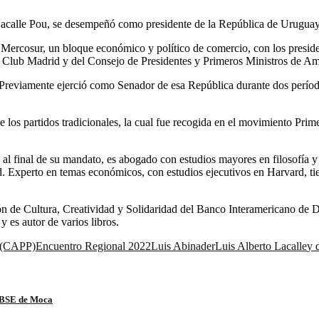
s Lacalle Pou, se desempeñó como presidente de la República de Urugua
el Mercosur, un bloque económico y político de comercio, con los presid
 Club Madrid y del Consejo de Presidentes y Primeros Ministros de Amér
 Previamente ejerció como Senador de esa República durante dos perío
los partidos tradicionales, la cual fue recogida en el movimiento Prim
, al final de su mandato, es abogado con estudios mayores en filosofía
 Experto en temas económicos, con estudios ejecutivos en Harvard, tie
n de Cultura, Creatividad y Solidaridad del Banco Interamericano de D
es autor de varios libros.
s (CAPP)
Encuentro Regional 2022
Luis Abinader
Luis Alberto Lacalle
y 
l BSE de Moca