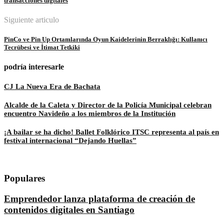
transacciones digitales
Siguiente articulo
PinCo ve Pin Up Ortamlarında Oyun Kaidelerinin Berraklığı: Kullanıcı
Tecrübesi ve İtimat Tetkiki
podría interesarle
CJ La Nueva Era de Bachata
Alcalde de la Caleta y Director de la Policía Municipal celebran
encuentro Navideño a los miembros de la Institución
¡A bailar se ha dicho! Ballet Folklórico ITSC representa al país en
festival internacional “Dejando Huellas”
Populares
Emprendedor lanza plataforma de creación de
contenidos digitales en Santiago