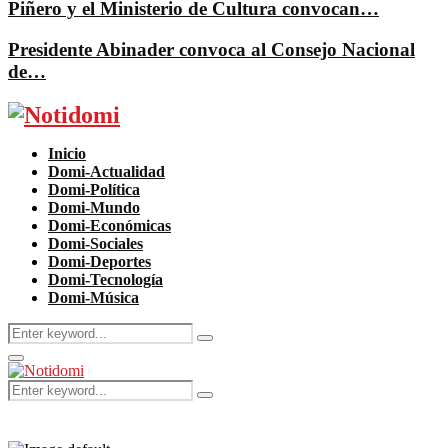
Piñero y el Ministerio de Cultura convocan…
Presidente Abinader convoca al Consejo Nacional
de…
Facebook
Twitter
Instagram
Pinterest
Youtube
Inicio
Domi-Actualidad
Domi-Política
Domi-Mundo
Domi-Económicas
Domi-Sociales
Domi-Deportes
Domi-Tecnología
Domi-Música
Search
Search
for:
Primary
Menu
Search
Search
for: