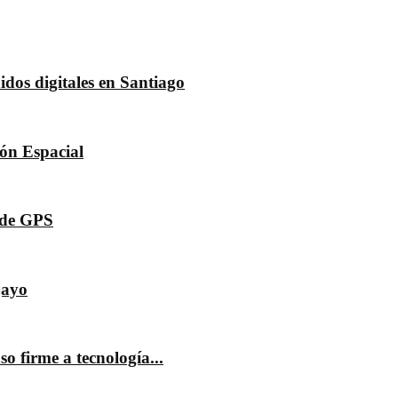
dos digitales en Santiago
dón Espacial
s de GPS
jayo
o firme a tecnología...