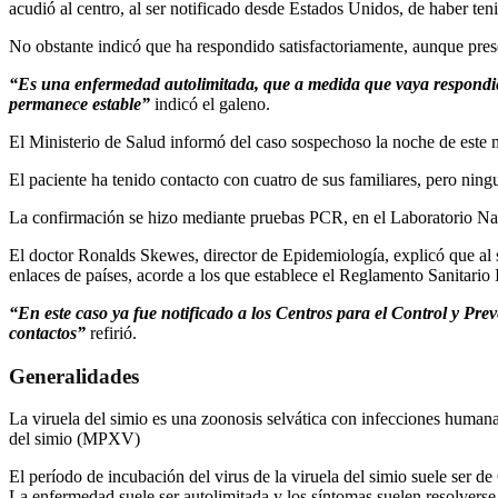
acudió al centro, al ser notificado desde Estados Unidos, de haber te
No obstante indicó que ha respondido satisfactoriamente, aunque pres
“Es una enfermedad autolimitada, que a medida que vaya respondiend
permanece estable”
indicó el galeno.
El Ministerio de Salud informó del caso sospechoso la noche de este m
El paciente ha tenido contacto con cuatro de sus familiares, pero nin
La confirmación se hizo mediante pruebas PCR, en el Laboratorio Nacio
El doctor Ronalds Skewes, director de Epidemiología, explicó que al 
enlaces de países, acorde a los que establece el Reglamento Sanitario 
“En este caso ya fue notificado a los Centros para el Control y Pre
contactos”
refirió.
Generalidades
La viruela del simio es una zoonosis selvática con infecciones humanas
del simio (MPXV)
El período de incubación del virus de la viruela del simio suele ser de 
La enfermedad suele ser autolimitada y los síntomas suelen resolvers