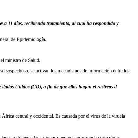
va 11 días, recibiendo tratamiento, al cual ha respondido y
eneral de Epidemiología.
el ministro de Salud.
aso sospechoso, se activan los mecanismos de información entre los
stados Unidos (CD), a fin de que ellos hagan el rastreos d
frica central y occidental. Es causada por el virus de la viruela
 leves o graves y las lesiones pueden causar mucha picazón y