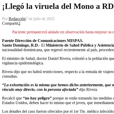
¡Llegó la viruela del Mono a R
Por
Redacción
7 de julio de 2022
Compartir
2
Paciente permanecerá aislado en observación hasta mejorar su e
Fuente Dirección de Comunicaciones MISPAS.
Santo Domingo, R.D
.- El
Ministerio de Salud Pública y Asistenc
nacionalidad dominicana, que regresó recientemente al país, proceden
El ministro de Salud, doctor Daniel Rivera, exhortó a la población qu
vigilancia epidemiológica.
Rivera dijo que no habrá restricciones, respecto a la entrada de viaje
consultas.
“La exhortación es la misma que hemos dicho anteriormente, que no
vínculo muy directo, con la persona afectada”
dijo Rivera.
Recalcó que
“no hay peligro”
porque se están tomando las medidas de
Estados Unidos, deben hacer lo mismo que el joven, que inmediatamen
Los detalles del caso fueron ofrecidos por el 1er Tte. médico infectó