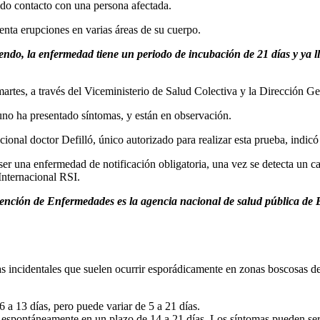
nido contacto con una persona afectada.
enta erupciones en varias áreas de su cuerpo.
o, la enfermedad tiene un periodo de incubación de 21 días y ya lle
artes, a través del Viceministerio de Salud Colectiva y la Dirección G
guno ha presentado síntomas, y están en observación.
nal doctor Defilló, único autorizado para realizar esta prueba, indicó 
ser una enfermedad de notificación obligatoria, una vez se detecta un c
Internacional RSI.
vención de Enfermedades es la agencia nacional de salud pública de E
 incidentales que suelen ocurrir esporádicamente en zonas boscosas de Á
6 a 13 días, pero puede variar de 5 a 21 días.
e espontáneamente en un plazo de 14 a 21 días. Los síntomas pueden ser