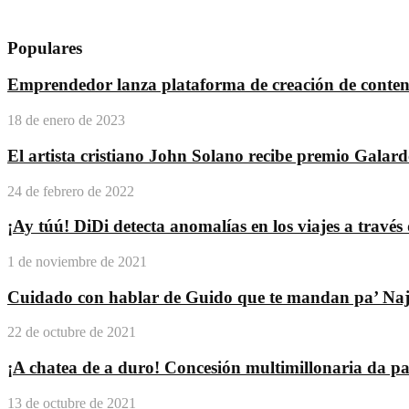
Populares
Emprendedor lanza plataforma de creación de conteni
18 de enero de 2023
El artista cristiano John Solano recibe premio Galar
24 de febrero de 2022
¡Ay túú! DiDi detecta anomalías en los viajes a travé
1 de noviembre de 2021
Cuidado con hablar de Guido que te mandan pa’ Na
22 de octubre de 2021
¡A chatea de a duro! Concesión multimillonaria da pas
13 de octubre de 2021