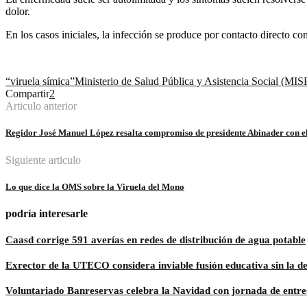
dolor.
En los casos iniciales, la infección se produce por contacto directo con
“viruela símica”
Ministerio de Salud Pública y Asistencia Social (MI
Compartir
2
Articulo anterior
Regidor José Manuel López resalta compromiso de presidente Abinader con e
Siguiente articulo
Lo que dice la OMS sobre la Viruela del Mono
podría interesarle
Caasd corrige 591 averías en redes de distribución de agua potable
Exrector de la UTECO considera inviable fusión educativa sin la de
Voluntariado Banreservas celebra la Navidad con jornada de entreg