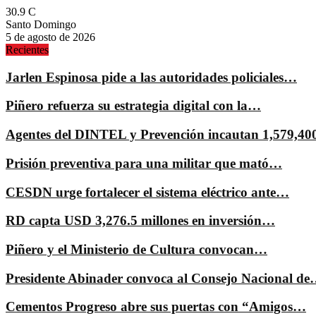
30.9
C
Santo Domingo
5 de agosto de 2026
Recientes
Jarlen Espinosa pide a las autoridades policiales…
Piñero refuerza su estrategia digital con la…
Agentes del DINTEL y Prevención incautan 1,579,4
Prisión preventiva para una militar que mató…
CESDN urge fortalecer el sistema eléctrico ante…
RD capta USD 3,276.5 millones en inversión…
Piñero y el Ministerio de Cultura convocan…
Presidente Abinader convoca al Consejo Nacional d
Cementos Progreso abre sus puertas con “Amigos…