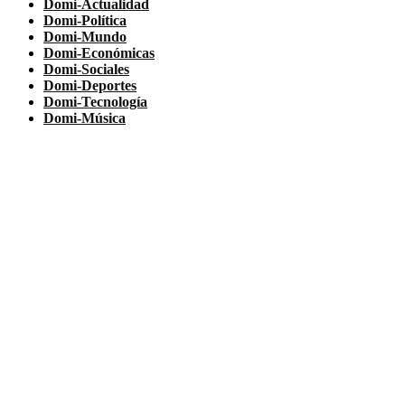
Domi-Actualidad
Domi-Política
Domi-Mundo
Domi-Económicas
Domi-Sociales
Domi-Deportes
Domi-Tecnología
Domi-Música