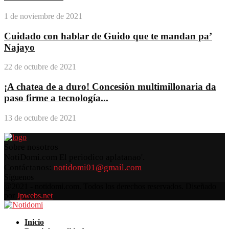
1 de noviembre de 2021
Cuidado con hablar de Guido que te mandan pa’
Najayo
22 de octubre de 2021
¡A chatea de a duro! Concesión multimillonaria da
paso firme a tecnología...
13 de octubre de 2021
Sobre nosotros
NotiDomi.com El periodico aplatanao'.
Contáctanos:
notidomi01@gmail.com
Síguenos
Facebook
Twitter
Instagram
Pinterest
Youtube
@2021 - notidomi.com. Todos los derechos reservados. Diseñado
por
Jpwebs.net
Facebook
Twitter
Instagram
Pinterest
Youtube
Inicio