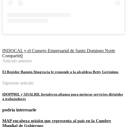
INDOCAL y el Consejo Empresarial de Santo Domingo Norte
Compartir
0
Articulo anterior
El Regidor Ramón Altagracia le responde a la alcaldesa Betty Gerónimo
Siguiente articulo
IDOPPRIL y SISALRIL fortalecen alianza para mejorar servicios dirigidos
a trabajadores
podría interesarle
MAP encabeza misión que representa al país en la Cumbre
Mundial de Gobiernos