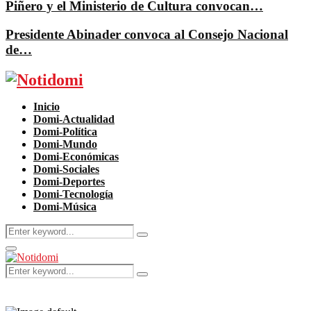
Piñero y el Ministerio de Cultura convocan…
Presidente Abinader convoca al Consejo Nacional
de…
Facebook
Twitter
Instagram
Pinterest
Youtube
Inicio
Domi-Actualidad
Domi-Política
Domi-Mundo
Domi-Económicas
Domi-Sociales
Domi-Deportes
Domi-Tecnología
Domi-Música
Search
Search
for:
Primary
Menu
Search
Search
for: