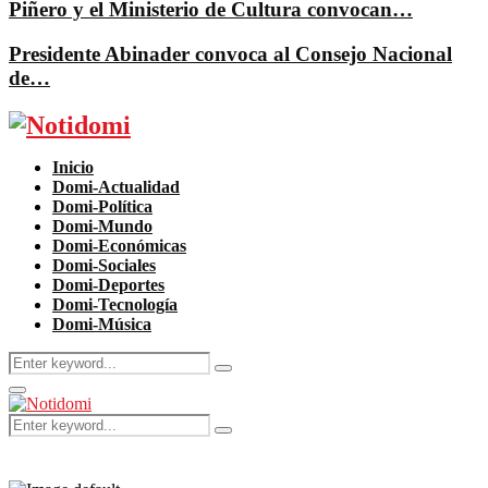
Piñero y el Ministerio de Cultura convocan…
Presidente Abinader convoca al Consejo Nacional
de…
Facebook
Twitter
Instagram
Pinterest
Youtube
Inicio
Domi-Actualidad
Domi-Política
Domi-Mundo
Domi-Económicas
Domi-Sociales
Domi-Deportes
Domi-Tecnología
Domi-Música
Search
Search
for:
Primary
Menu
Search
Search
for: