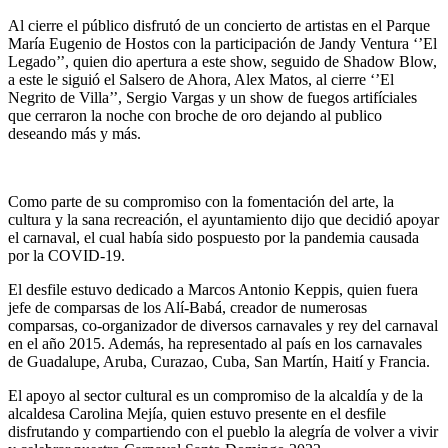
Al cierre el público disfrutó de un concierto de artistas en el Parque
María Eugenio de Hostos con la participación de Jandy Ventura ‘’El
Legado’’, quien dio apertura a este show, seguido de Shadow Blow,
a este le siguió el Salsero de Ahora, Alex Matos, al cierre ‘’El
Negrito de Villa’’, Sergio Vargas y un show de fuegos artifíciales
que cerraron la noche con broche de oro dejando al publico
deseando más y más.
Como parte de su compromiso con la fomentación del arte, la
cultura y la sana recreación, el ayuntamiento dijo que decidió apoyar
el carnaval, el cual había sido pospuesto por la pandemia causada
por la COVID-19.
El desfile estuvo dedicado a Marcos Antonio Keppis, quien fuera
jefe de comparsas de los Alí-Babá, creador de numerosas
comparsas, co-organizador de diversos carnavales y rey del carnaval
en el año 2015. Además, ha representado al país en los carnavales
de Guadalupe, Aruba, Curazao, Cuba, San Martín, Haití y Francia.
El apoyo al sector cultural es un compromiso de la alcaldía y de la
alcaldesa Carolina Mejía, quien estuvo presente en el desfile
disfrutando y compartiendo con el pueblo la alegría de volver a vivir