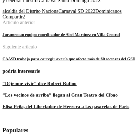
y celebrar nuestro Carnaval Santo Domingo 2022.
alcaldía del Distrito Naciona
Carnaval SD 2022
Dominicanos
Compartir
2
Articulo anterior
Juramentan equipo coordinador de Abel Martínez en Villa Central
Siguiente articulo
CAASD trabaja para corregir avería que afecta más de 60 sectores del GSD
podría interesarle
“Déjenme vivir” dice Robert Rufino
“Los vecinos de arriba” llegan al Gran Teatro del Cibao
Elisa Peña, del Libertador de Herrera a las pasarelas de París
Populares