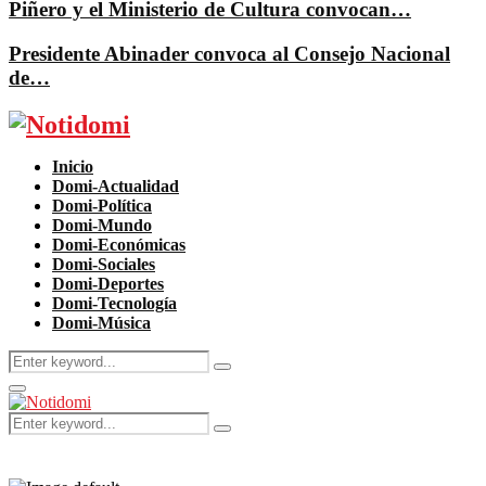
Piñero y el Ministerio de Cultura convocan…
Presidente Abinader convoca al Consejo Nacional
de…
Facebook
Twitter
Instagram
Pinterest
Youtube
Inicio
Domi-Actualidad
Domi-Política
Domi-Mundo
Domi-Económicas
Domi-Sociales
Domi-Deportes
Domi-Tecnología
Domi-Música
Search
Search
for:
Primary
Menu
Search
Search
for: