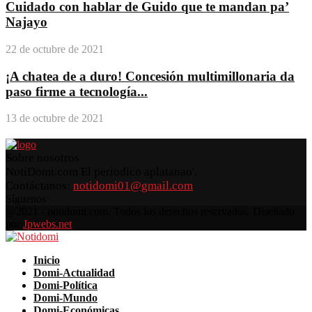
Cuidado con hablar de Guido que te mandan pa’
Najayo
22 de octubre de 2021
¡A chatea de a duro! Concesión multimillonaria da
paso firme a tecnología...
13 de octubre de 2021
Sobre nosotros
NotiDomi.com El periodico aplatanao'.
Contáctanos:
notidomi01@gmail.com
Síguenos
Facebook
Twitter
Instagram
Pinterest
Youtube
@2021 - notidomi.com. Todos los derechos reservados. Diseñado
por
Jpwebs.net
Facebook
Twitter
Instagram
Pinterest
Youtube
Inicio
Domi-Actualidad
Domi-Política
Domi-Mundo
Domi-Económicas