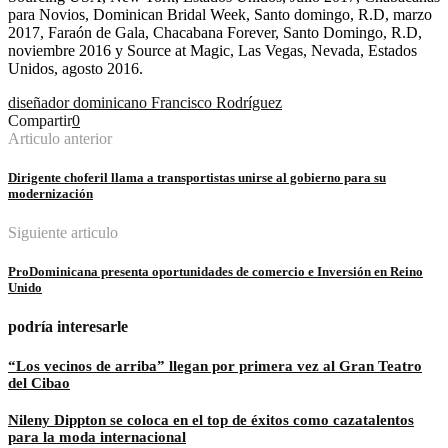
para Novios, Dominican Bridal Week, Santo domingo, R.D, marzo
2017, Faraón de Gala, Chacabana Forever, Santo Domingo, R.D,
noviembre 2016 y Source at Magic, Las Vegas, Nevada, Estados
Unidos, agosto 2016.
diseñador dominicano Francisco Rodríguez
Compartir
0
Articulo anterior
Dirigente choferil llama a transportistas unirse al gobierno para su
modernización
Siguiente articulo
ProDominicana presenta oportunidades de comercio e Inversión en Reino
Unido
podría interesarle
“Los vecinos de arriba” llegan por primera vez al Gran Teatro
del Cibao
Nileny Dippton se coloca en el top de éxitos como cazatalentos
para la moda internacional