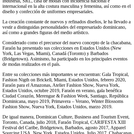
Industrial, SRL, casa de modas con incidencia nacional e
internacional en la alta costura masculina y femenina, así como en el
diseño y confección de uniformes empresariales.
La creación constante de nuevos y refinados diseños, le ha llevado a
vestir a distinguidas personalidades del empresariado dominicano,
así como a grandes figuras del medio artístico.
Considerado como el precursor del nuevo concepto de la chacabana,
Faraón ha presentado sus colecciones en Estados Unidos (New
York, Las Vegas, Miami), Canadá (Toronto) y Barbados
(Bridgetown). Asimismo, ha participado en los principales eventos
de modas realizados en el país.
Entre su colecciones más importantes se encuentran: Gala Tropical,
Fashion Nigth on Brickell, Miami, Estados Unidos, febrero 2020,
Faraón para el Amazonas, Atelier Fashion Show, Nueva York,
Estados Unidos, octubre 2019, Faraón en verano, gala benéfica
Ciudad Corazón, Merengue & Fashion Week, Santiago, República
Dominicana, mayo 2019, Primavera – Verano, Winter Blossoms
Fashion Show, Nueva York, Estados Unidos, marzo 2019.
De igual manera, Dominican Culture, Business and Tourism Event,
Toronto, Canada, julio 2018, Faraón Tropical, CARIFESTA XIII
Festival del Caribe, Bridgetown, Barbados, agosto 2017, Apparel
Sourcing USA, New York, Estados Unidos, Julio 2017, Chabacanas