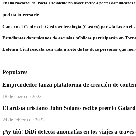
En Día Nacional del Poeta, Presidente Abinader recibe a poetas dominicanos 
podría interesarle
Caos en el Centro de Gastroenterología (Gastro) por «fallas en el 
Estudiantes dominicanos de escuelas públicas participarán en Tor
Defensa Civil rescata con vida a siete de las doce personas que fue
Populares
Emprendedor lanza plataforma de creación de conteni
18 de enero de 2023
El artista cristiano John Solano recibe premio Galar
24 de febrero de 2022
¡Ay túú! DiDi detecta anomalías en los viajes a travé