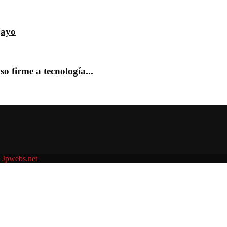
jayo
o firme a tecnología...
r
Jpwebs.net