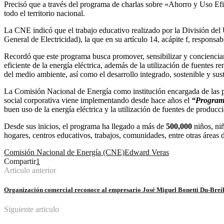
Precisó que a través del programa de charlas sobre «Ahorro y Uso Efic
todo el territorio nacional.
La CNE indicó que el trabajo educativo realizado por la División de
General de Electricidad), la que en su artículo 14, acápite f, responsabi
Recordó que este programa busca promover, sensibilizar y concienciar a
eficiente de la energía eléctrica, además de la utilización de fuentes 
del medio ambiente, así como el desarrollo integrado, sostenible y sus
La Comisión Nacional de Energía como institución encargada de las pol
social corporativa viene implementando desde hace años el
“Programa
buen uso de la energía eléctrica y la utilización de fuentes de producció
Desde sus inicios, el programa ha llegado a más de
500,000
niños, niñ
hogares, centros educativos, trabajos, comunidades, entre otras áreas d
Comisión Nacional de Energía (CNE)
Edward Veras
Compartir
1
Articulo anterior
Organización comercial reconoce al empresario José Miguel Bonetti Du-Brei
Siguiente articulo