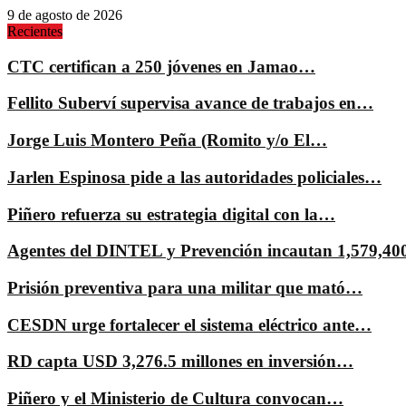
9 de agosto de 2026
Recientes
CTC certifican a 250 jóvenes en Jamao…
Fellito Suberví supervisa avance de trabajos en…
Jorge Luis Montero Peña (Romito y/o El…
Jarlen Espinosa pide a las autoridades policiales…
Piñero refuerza su estrategia digital con la…
Agentes del DINTEL y Prevención incautan 1,579,4
Prisión preventiva para una militar que mató…
CESDN urge fortalecer el sistema eléctrico ante…
RD capta USD 3,276.5 millones en inversión…
Piñero y el Ministerio de Cultura convocan…