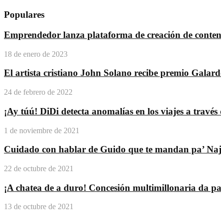
Populares
Emprendedor lanza plataforma de creación de conteni
18 de enero de 2023
El artista cristiano John Solano recibe premio Galar
24 de febrero de 2022
¡Ay túú! DiDi detecta anomalías en los viajes a travé
1 de noviembre de 2021
Cuidado con hablar de Guido que te mandan pa’ Na
22 de octubre de 2021
¡A chatea de a duro! Concesión multimillonaria da pas
13 de octubre de 2021