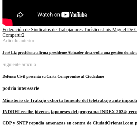
Federación de Sindicatos de Trabajadores Turísticos
Luis Miguel De 
Compartir
2
Articulo anterior
José Liz presidente afirma presidente Abinader desarrolla una gestión donde p
Siguiente articulo
Defensa Civil presenta su Carta Compromiso al Ciudadano
podría interesarle
Ministerio de Trabajo exhorta fomento del teletrabajo ante impac
INDRHI recibe jóvenes japoneses del programa INDEX 2024; recor
CDP y SNTP repudia amenazas en contra de CiudadOriental.com pa