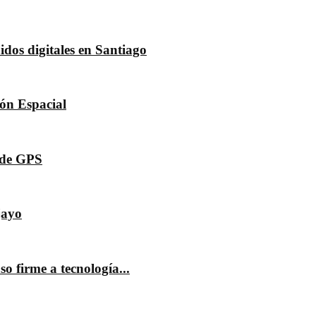
dos digitales en Santiago
dón Espacial
s de GPS
jayo
o firme a tecnología...