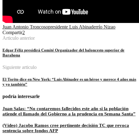
Juan Antonio Troncoso
presidente Luis Abinader
río Nizao
Compartir
2
Articulo anterior
Edgar Féliz presidirá Comité Organizador del baloncesto superior de
Barahona
Siguiente articulo
El Torito dice en New York: “Luis Abinader es un héroe y merece 4 años más
y yo también”
podría interesarle
Juan Salas: “No contaremos fallecidos este año si la población
atiende el llamado del Gobierno a la prudencia en Semana Santa”
(Vídeo) Jacobo Ramos cree pertinente decisión TC que revoca
sentencia sobre fondos AFP