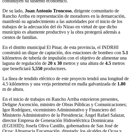
constituyen su sustento económico.
De su lado,
Juan Antonio Troncoso
, dirigente comunitario de
Rancho Arriba en representación de moradores en la demarcación,
manifestó su agradecimiento a las autoridades por el inicio de los
trabajos de la adecuación del río Nizao en virtud de que dicho
municipio es altamente productivo y la obra protegerá además a
cientos de familias.
En el distrito municipal El Pinar, de esta provincia, el INDRHI
construirá un dique de captación, dos estaciones de bombeo con
5.1
kilómetros de tubería de impulsión con el objetivo de alimentar una
laguna de regulación de
20 x 30
metros y una altura de
4.5
metros
que beneficiará
5,550
productores.
La línea de tendido eléctrico de este proyecto tendrá una longitud de
4.5 kilómetros y una verja perimetral en malla galvanizada de
1.80
m de altura.
En el inicio de trabajos en Rancho Arriba estuvieron presentes,
Deligne Ascención, ministro de Obras Públicas y Comunicaciones;
Igor Rodríguez, viceministro Administrativo y Financiero del
Ministerio Administrativo de la Presidencia; Ángel Rafael Salazar,
director Empresa de Generación Hidroeléctrica Dominicana
(EGEHID); Josefa Oliva Castillo, gobernadora de San José de
Ocoa; Altragracia Encarnación, diputada; los alcaldes de Ocoa y