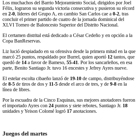
Los muchachos del Barrio Mejoramiento Social, dirigidos por Joel
Félix, lograron su segunda victoria consecutiva y pusieron su récord
en
2-0
, líderes del Grupo A, en cambio San Carlos cae a
0-2
, tras
concluir el primer partido de cuatro de la jornada dominical del
XLVI Torneo de Baloncesto Superior del Distrito Nacional.
El certamen distrital está dedicado a César Cedeño y en opción a la
Copa BanReservas.
Liz lució despiadado en su ofensiva desde la primera mitad en la que
marcó 25 puntos, respaldado por Burrel, quien aportó
12
tantos, que
quedó de
14
a favor de Bameso,
55-41
. Por los sancarleños, en esa
parte, Benito Santiago Jr. tuvo 16 encestes y Jefrey Ayres nueve.
El estelar escolta cibaeño lanzó de
19-10
de campo, distribuyéndose
de
8-5
de tiros de dos y
11-5
desde el arco de tres, y de
9-8
en la
línea de libres.
Por la escuadra de la Cinco Esquinas, sus mejores anotadores fueron
el importado Ayres con
24
puntos y siete rebotes, Santiago Jr.
18
unidades y Yeison Colomé logró
17
anotaciones.
Juegos del martes