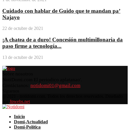
Cuidado con hablar de Guido que te mandan pa’
Najayo
22 de octubre de 2021
¡A chatea de a duro! Concesión multimillonaria da
paso firme a tecnología...
13 de octubre de 2021
Sobre nosotros
NotiDomi.com El periodico aplatanao'.
Contáctanos:
notidomi01@gmail.com
Síguenos
Facebook
Twitter
Instagram
Pinterest
Youtube
@2021 - notidomi.com. Todos los derechos reservados. Diseñado
por
Jpwebs.net
Facebook
Twitter
Instagram
Pinterest
Youtube
Inicio
Domi-Actualidad
Domi-Política