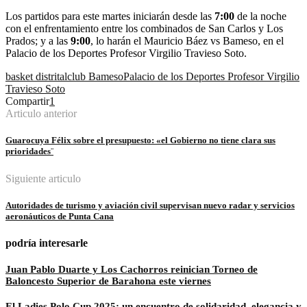
Los partidos para este martes iniciarán desde las
7:00
de la noche
con el enfrentamiento entre los combinados de San Carlos y Los
Prados; y a las
9:00
, lo harán el Mauricio Báez vs Bameso, en el
Palacio de los Deportes Profesor Virgilio Travieso Soto.
basket distrital
club Bameso
Palacio de los Deportes Profesor Virgilio
Travieso Soto
Compartir
1
Articulo anterior
Guarocuya Félix sobre el presupuesto: «el Gobierno no tiene clara sus
prioridades¨
Siguiente articulo
Autoridades de turismo y aviación civil supervisan nuevo radar y servicios
aeronáuticos de Punta Cana
podría interesarle
Juan Pablo Duarte y Los Cachorros reinician Torneo de
Baloncesto Superior de Barahona este viernes
El Ladies Polo Cup 2025: un encuentro de solidaridad, elegancia y