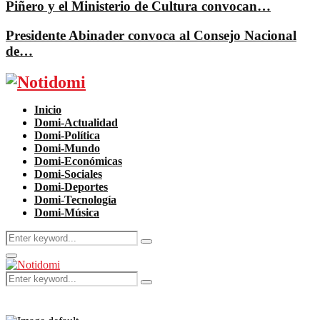
Piñero y el Ministerio de Cultura convocan…
Presidente Abinader convoca al Consejo Nacional
de…
Facebook
Twitter
Instagram
Pinterest
Youtube
Inicio
Domi-Actualidad
Domi-Política
Domi-Mundo
Domi-Económicas
Domi-Sociales
Domi-Deportes
Domi-Tecnología
Domi-Música
Search
Search
for:
Primary
Menu
Search
Search
for: