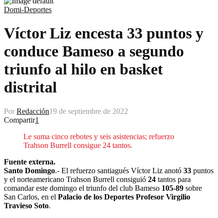
Domi-Deportes
Víctor Liz encesta 33 puntos y
conduce Bameso a segundo
triunfo al hilo en basket
distrital
Por
Redacción
19 de septiembre de 2022
Compartir
1
Le suma cinco rebotes y seis asistencias; refuerzo
Trahson Burrell consigue 24 tantos.
Fuente externa.
Santo Domingo
.- El refuerzo santiagués Víctor Liz anotó
33
puntos
y el norteamericano Trahson Burrell consiguió
24
tantos para
comandar este domingo el triunfo del club Bameso
105-89
sobre
San Carlos, en el
Palacio de los Deportes Profesor Virgilio
Travieso Soto
.