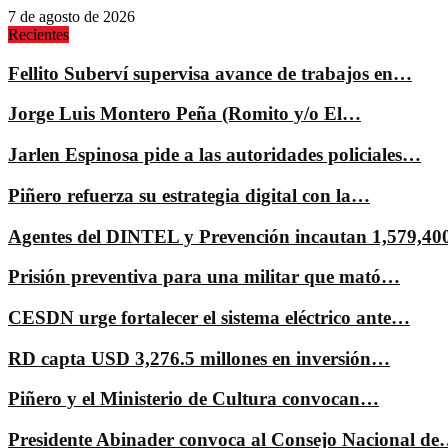
7 de agosto de 2026
Recientes
Fellito Suberví supervisa avance de trabajos en…
Jorge Luis Montero Peña (Romito y/o El…
Jarlen Espinosa pide a las autoridades policiales…
Piñero refuerza su estrategia digital con la…
Agentes del DINTEL y Prevención incautan 1,579,4
Prisión preventiva para una militar que mató…
CESDN urge fortalecer el sistema eléctrico ante…
RD capta USD 3,276.5 millones en inversión…
Piñero y el Ministerio de Cultura convocan…
Presidente Abinader convoca al Consejo Nacional d