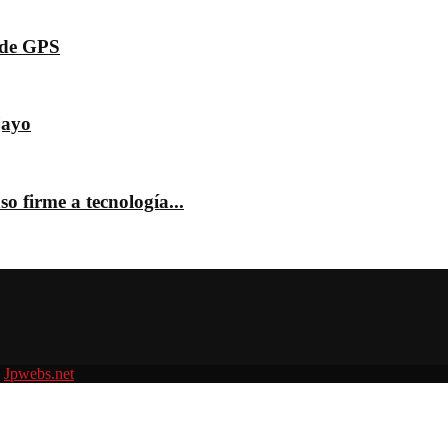
s de GPS
jayo
o firme a tecnología...
r
Jpwebs.net