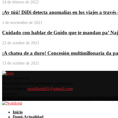
24 de febrero de 2022
¡Ay túú! DiDi detecta anomalías en los viajes a travé
1 de noviembre de 2021
Cuidado con hablar de Guido que te mandan pa’ Na
22 de octubre de 2021
¡A chatea de a duro! Concesión multimillonaria da pas
13 de octubre de 2021
Sobre nosotros
NotiDomi.com El periodico aplatanao'.
Contáctanos:
notidomi01@gmail.com
Síguenos
Facebook
Twitter
Instagram
Pinterest
Youtube
@2021 - notidomi.com. Todos los derechos reservados. Diseñado po
Facebook
Twitter
Instagram
Pinterest
Youtube
Inicio
Domi-Actualidad