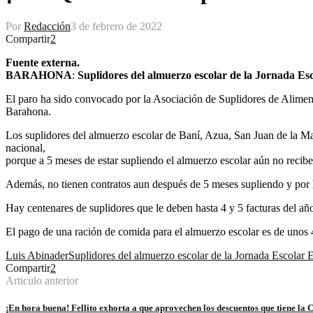
Por
Redacción
3 de febrero de 2022
Compartir
2
Fuente externa.
BARAHONA
:
Suplidores del almuerzo escolar de la Jornada Es
El paro ha sido convocado por la Asociación de Suplidores de Ali
Barahona.
Los suplidores del almuerzo escolar de Baní, Azua, San Juan de la M
nacional,
porque a 5 meses de estar supliendo el almuerzo escolar aún no recibe
Además, no tienen contratos aun después de 5 meses supliendo y por la
Hay centenares de suplidores que le deben hasta 4 y 5 facturas del añ
El pago de una ración de comida para el almuerzo escolar es de unos 4
Luis Abinader
Suplidores del almuerzo escolar de la Jornada Escolar 
Compartir
2
Articulo anterior
¡En hora buena! Fellito exhorta a que aprovechen los descuentos que tiene la 