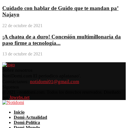
Cuidado con hablar de Guido que te mandan pa’
Najayo
22 de octubre de 2021
¡A chatea de a duro! Concesión multimillonaria da
paso firme a tecnología...
13 de octubre de 2021
Sobre nosotros
NotiDomi.com El periodico aplatanao'.
Contáctanos:
notidomi01@gmail.com
Síguenos
Facebook
Twitter
Instagram
Pinterest
Youtube
@2021 - notidomi.com. Todos los derechos reservados. Diseñado
por
Jpwebs.net
Facebook
Twitter
Instagram
Pinterest
Youtube
Inicio
Domi-Actualidad
Domi-Política
Domi-Mundo