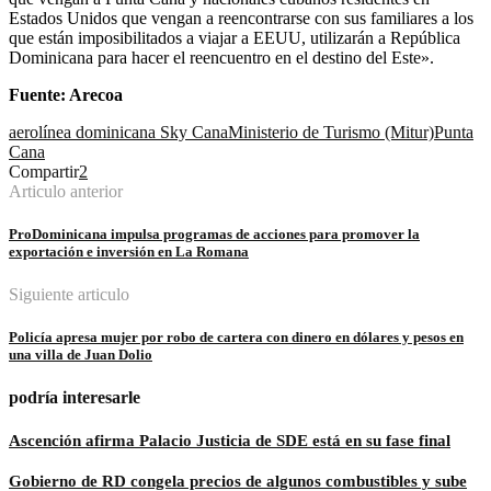
Estados Unidos que vengan a reencontrarse con sus familiares a los
que están imposibilitados a viajar a EEUU, utilizarán a República
Dominicana para hacer el reencuentro en el destino del Este».
Fuente: Arecoa
aerolínea dominicana Sky Cana
Ministerio de Turismo (Mitur)
Punta
Cana
Compartir
2
Articulo anterior
ProDominicana impulsa programas de acciones para promover la
exportación e inversión en La Romana
Siguiente articulo
Policía apresa mujer por robo de cartera con dinero en dólares y pesos en
una villa de Juan Dolio
podría interesarle
Ascención afirma Palacio Justicia de SDE está en su fase final
Gobierno de RD congela precios de algunos combustibles y sube