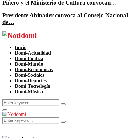
Piñero y el Ministerio de Cultura convocan…
Presidente Abinader convoca al Consejo Nacional
de…
Facebook
Twitter
Instagram
Pinterest
Youtube
Inicio
Domi-Actualidad
Domi-Política
Domi-Mundo
Domi-Económicas
Domi-Sociales
Domi-Deportes
Domi-Tecnología
Domi-Música
Search
Search
for:
Primary
Menu
Search
Search
for: