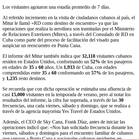
Los visitantes agotaron una estadía promedio de 7 días.
Al referido incremento en la visita de ciudadanos cubanos al país, el
Mitur le llamó «RD como destino de encuentro» ya que las
operaciones que realiza la aerolínea son tramitadas por el Ministerio
de Relaciones Exteriores (Mirex), a través del Consulado de RD en
Cuba como parte del proceso de facilitación del visado para
auspiciar un reencuentro en Punta Cana.
El informe del Mitur también indica que
32,118
visitantes cubanos
residen en Estados Unidos, conformando un
52%
de los pasajeros
en edades de
35
a
60
años. Un
1,933
de Cuba, con edades
comprendidas entre
35
a
60
conformando un
57%
de los pasajeros,
y
1,235
resto destinos.
Se recuerda que con dicha operación se estimaba una afluencia de
casi
15,000
visitantes en la temporada de verano, pero al notar los
resultados del informe, la cifra fue superada, a través de las
30
frecuencias, una cada viernes, sábado y domingo, que se realiza a
través de la agencia mayorista Yes Travel de Estados Unidos.
Además, el CEO de Sky Cana, Frank Díaz, antes de iniciar las
operaciones indicó que: «Nos han solicitado frecuencia durante los
viernes, sábados y domingos para el encuentro familiar de cubanos
que vengan a Punta Cana y nacionales cubanos residentes en