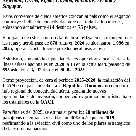
Argentina, Grecia, Egipto, Guyana, Honduras, Letonia y
Singapur
.
Estos convenios de cielos abiertos colocan al país como el segundo
con mayor índice de conectividad aérea en toda Latinoamérica,
enlazando actualmente
414
destinos en
75
países.
El impacto de estos acuerdos también se refleja en el crecimiento de
las rutas y aerolíneas; de
878
rutas en
2020
se alcanzaron
1,096
en
2025
, operadas actualmente por
365
aerolíneas activas.
Asimismo, aumentó la capacidad de los operadores locales, de seis
líneas aéreas nacionales en
2020
, a 13 en la actualidad, pasando de
695
asientos a
3,232
desde el
2020
al
2025
.
Como proyección, de cara al período
2025-2028
, la realización del
ICAN
en el país consolida a la
República Dominicana
como un
hub regional de conectividad aérea, generando nuevas
oportunidades de inversión, cooperación y promoción turística bajo
los estándares de la
OACI
.
Para finales del
2025,
se estima superar los
20 millones de
pasajeros
en entradas y salidas, un
30%
más que en
2019
,
reafirmando a la aviación civil como uno de los pilares estratégicos
de la economía nacional.