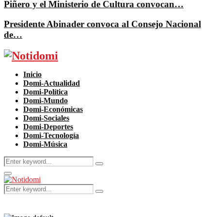
Piñero y el Ministerio de Cultura convocan…
Presidente Abinader convoca al Consejo Nacional
de…
Facebook
Twitter
Instagram
Pinterest
Youtube
Inicio
Domi-Actualidad
Domi-Política
Domi-Mundo
Domi-Económicas
Domi-Sociales
Domi-Deportes
Domi-Tecnología
Domi-Música
Search
Search
for:
Primary
Menu
Search
Search
for: