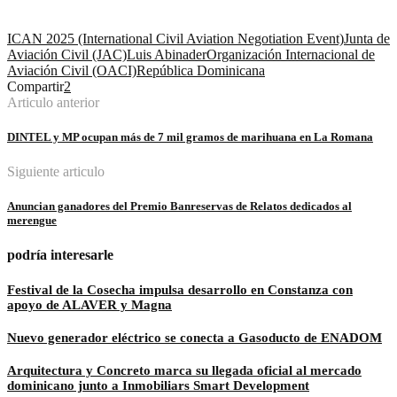
ICAN 2025 (International Civil Aviation Negotiation Event)
Junta de
Aviación Civil (JAC)
Luis Abinader
Organización Internacional de
Aviación Civil (OACI)
República Dominicana
Compartir
2
Articulo anterior
DINTEL y MP ocupan más de 7 mil gramos de marihuana en La Romana
Siguiente articulo
Anuncian ganadores del Premio Banreservas de Relatos dedicados al
merengue
podría interesarle
Festival de la Cosecha impulsa desarrollo en Constanza con
apoyo de ALAVER y Magna
Nuevo generador eléctrico se conecta a Gasoducto de ENADOM
Arquitectura y Concreto marca su llegada oficial al mercado
dominicano junto a Inmobiliars Smart Development