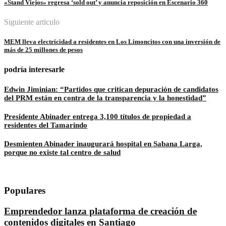
«Stand Viejos» regresa ‘sold out’ y anuncia reposición en Escenario 360
Siguiente articulo
MEM lleva electricidad a residentes en Los Limoncitos con una inversión de
más de 25 millones de pesos
podría interesarle
Edwin Jiminian: “Partidos que critican depuración de candidatos
del PRM están en contra de la transparencia y la honestidad”
Presidente Abinader entrega 3,100 títulos de propiedad a
residentes del Tamarindo
Desmienten Abinader inaugurará hospital en Sabana Larga,
porque no existe tal centro de salud
Populares
Emprendedor lanza plataforma de creación de
contenidos digitales en Santiago