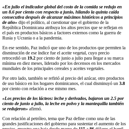
«En julio el indicador global del costo de la comida se redujo en
un 8.6 por ciento con respecto a junio, hilando la quinta caída
consecutiva después de alcanzar máximos históricos a principios
de año»
dijo el político, al cuestionar que el gobierno de la
República Dominicana atribuya los altos precios que se reflejan en
el país en productos básicos a factores externos como la guerra de
Rusia y Ucrania o a la pandemia.
En ese sentido, Paz indicó que uno de los productos que permiten la
disminución de ese índice fue el aceite vegetal, cuyo precio
retrocedió un
19.2
por ciento de junio a julio para llegar a su marca
mínima en diez meses, liderado por los decensos en los mercados
mundiales de los principales cereales y aceites vegetales.
Por otro lado, también se refirió al precio del azúcar, otro productos
de uso básico en los hogares dominicanos, el cual disminuyó un
3.8
por ciento con relación a ese mismo mes.
«Los precios de los lácteos: leche y derivados, bajaron un 2.5 por
ciento de junio a julio, la leche en polvo y la mantequilla también
se redujeron»
afirmó.
Con relación al petróleo, tema que Paz define como una de las
grandes justificaciones del gobierno para sustentar el aumento de los
precios, muestra una baja desde marzo de
115
a
86
dólares el barril.