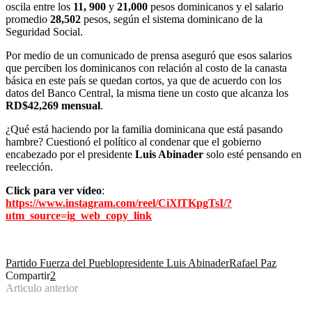
oscila entre los
11, 900
y
21,000
pesos dominicanos y el salario
promedio
28,502
pesos, según el sistema dominicano de la
Seguridad Social.
Por medio de un comunicado de prensa aseguró que esos salarios
que perciben los dominicanos con relación al costo de la canasta
básica en este país se quedan cortos, ya que de acuerdo con los
datos del Banco Central, la misma tiene un costo que alcanza los
RD$42,269 mensual
.
¿Qué está haciendo por la familia dominicana que está pasando
hambre? Cuestionó el político al condenar que el gobierno
encabezado por el presidente
Luis Abinader
solo esté pensando en
reelección.
Click para ver vídeo
:
https://www.instagram.com/reel/CiXlTKpgTsI/?
utm_source=ig_web_copy_link
Partido Fuerza del Pueblo
presidente Luis Abinader
Rafael Paz
Compartir
2
Articulo anterior