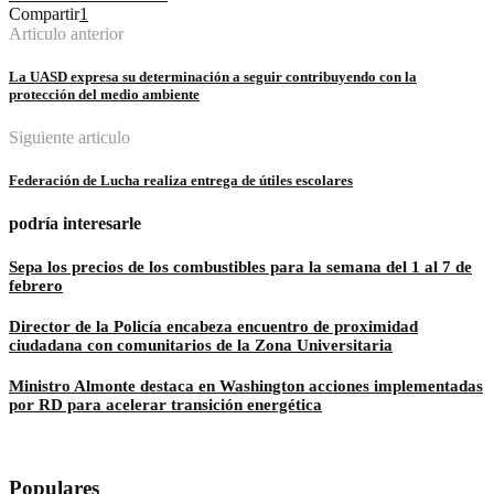
Compartir
1
Articulo anterior
La UASD expresa su determinación a seguir contribuyendo con la
protección del medio ambiente
Siguiente articulo
Federación de Lucha realiza entrega de útiles escolares
podría interesarle
Sepa los precios de los combustibles para la semana del 1 al 7 de
febrero
Director de la Policía encabeza encuentro de proximidad
ciudadana con comunitarios de la Zona Universitaria
Ministro Almonte destaca en Washington acciones implementadas
por RD para acelerar transición energética
Populares