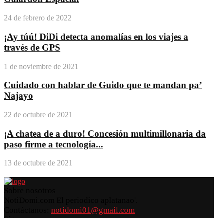
24 de febrero de 2022
¡Ay túú! DiDi detecta anomalías en los viajes a
través de GPS
1 de noviembre de 2021
Cuidado con hablar de Guido que te mandan pa’
Najayo
22 de octubre de 2021
¡A chatea de a duro! Concesión multimillonaria da
paso firme a tecnología...
13 de octubre de 2021
Sobre nosotros
NotiDomi.com El periodico aplatanao'.
Contáctanos:
notidomi01@gmail.com