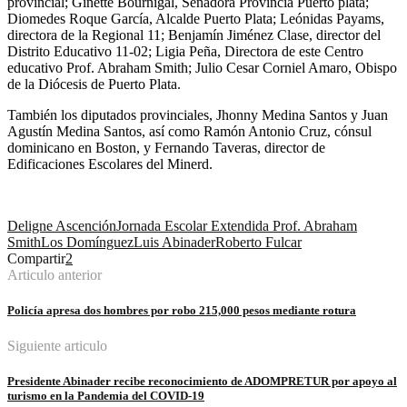
provincial; Ginette Bournigal, Senadora Provincia Puerto plata;
Diomedes Roque García, Alcalde Puerto Plata; Leónidas Payams,
directora de la Regional 11; Benjamín Jiménez Clase, director del
Distrito Educativo 11-02; Ligia Peña, Directora de este Centro
educativo Prof. Abraham Smith; Julio Cesar Corniel Amaro, Obispo
de la Diócesis de Puerto Plata.
También los diputados provinciales, Jhonny Medina Santos y Juan
Agustín Medina Santos, así como Ramón Antonio Cruz, cónsul
dominicano en Boston, y Fernando Taveras, director de
Edificaciones Escolares del Minerd.
Deligne Ascención
Jornada Escolar Extendida Prof. Abraham
Smith
Los Domínguez
Luis Abinader
Roberto Fulcar
Compartir
2
Articulo anterior
Policía apresa dos hombres por robo 215,000 pesos mediante rotura
Siguiente articulo
Presidente Abinader recibe reconocimiento de ADOMPRETUR por apoyo al
turismo en la Pandemia del COVID-19