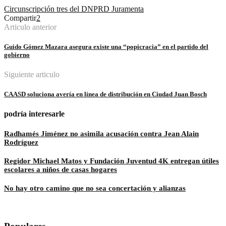
Circunscripción tres del DN
PRD Juramenta
Compartir
2
Articulo anterior
Guido Gómez Mazara asegura existe una “popicracia” en el partido del
gobierno
Siguiente articulo
CAASD soluciona avería en línea de distribución en Ciudad Juan Bosch
podría interesarle
Radhamés Jiménez no asimila acusación contra Jean Alain
Rodríguez
Regidor Michael Matos y Fundación Juventud 4K entregan útiles
escolares a niños de casas hogares
No hay otro camino que no sea concertación y alianzas