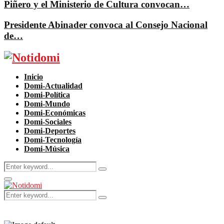
Piñero y el Ministerio de Cultura convocan…
Presidente Abinader convoca al Consejo Nacional
de…
Facebook
Twitter
Instagram
Pinterest
Youtube
Inicio
Domi-Actualidad
Domi-Política
Domi-Mundo
Domi-Económicas
Domi-Sociales
Domi-Deportes
Domi-Tecnología
Domi-Música
Search
Search
for:
Primary
Menu
Search
Search
for: