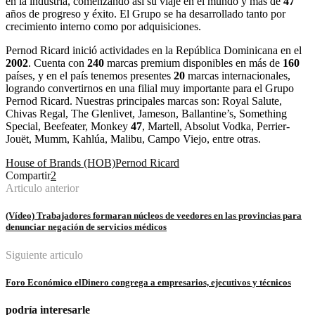
en la industria, comenzando así su viaje en el mundo y más de
47
años de progreso y éxito. El Grupo se ha desarrollado tanto por
crecimiento interno como por adquisiciones.
Pernod Ricard inició actividades en la República Dominicana en el
2002
. Cuenta con
240
marcas premium disponibles en más de
160
países, y en el país tenemos presentes
20
marcas internacionales,
logrando convertirnos en una filial muy importante para el Grupo
Pernod Ricard. Nuestras principales marcas son: Royal Salute,
Chivas Regal, The Glenlivet, Jameson, Ballantine’s, Something
Special, Beefeater, Monkey
47
, Martell, Absolut Vodka, Perrier-
Jouët, Mumm, Kahlúa, Malibu, Campo Viejo, entre otras.
House of Brands (HOB)
Pernod Ricard
Compartir
2
Articulo anterior
(Vídeo) Trabajadores formaran núcleos de veedores en las provincias para
denunciar negación de servicios médicos
Siguiente articulo
Foro Económico elDinero congrega a empresarios, ejecutivos y técnicos
podría interesarle