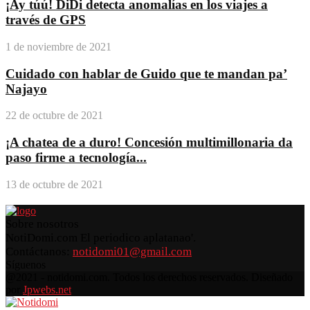
¡Ay túú! DiDi detecta anomalías en los viajes a
través de GPS
1 de noviembre de 2021
Cuidado con hablar de Guido que te mandan pa’
Najayo
22 de octubre de 2021
¡A chatea de a duro! Concesión multimillonaria da
paso firme a tecnología...
13 de octubre de 2021
Sobre nosotros
NotiDomi.com El periodico aplatanao'.
Contáctanos:
notidomi01@gmail.com
Síguenos
Facebook
Twitter
Instagram
Pinterest
Youtube
@2021 - notidomi.com. Todos los derechos reservados. Diseñado
por
Jpwebs.net