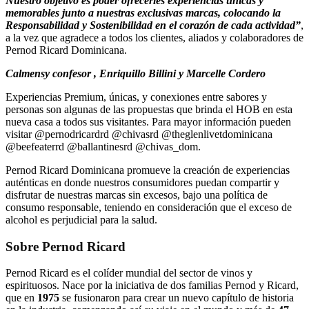
Nuestro objetivo es poder ofrecerles experiencias únicas y
memorables junto a nuestras exclusivas marcas, colocando la
Responsabilidad y Sostenibilidad en el corazón de cada actividad”
,
a la vez que agradece a todos los clientes, aliados y colaboradores de
Pernod Ricard Dominicana.
Calmensy confesor , Enriquillo Billini y Marcelle Cordero
Experiencias Premium, únicas, y conexiones entre sabores y
personas son algunas de las propuestas que brinda el HOB en esta
nueva casa a todos sus visitantes. Para mayor información pueden
visitar @pernodricardrd @chivasrd @theglenlivetdominicana
@beefeaterrd @ballantinesrd @chivas_dom.
Pernod Ricard Dominicana promueve la creación de experiencias
auténticas en donde nuestros consumidores puedan compartir y
disfrutar de nuestras marcas sin excesos, bajo una política de
consumo responsable, teniendo en consideración que el exceso de
alcohol es perjudicial para la salud.
Sobre Pernod Ricard
Pernod Ricard es el colíder mundial del sector de vinos y
espirituosos. Nace por la iniciativa de dos familias Pernod y Ricard,
que en
1975
se fusionaron para crear un nuevo capítulo de historia