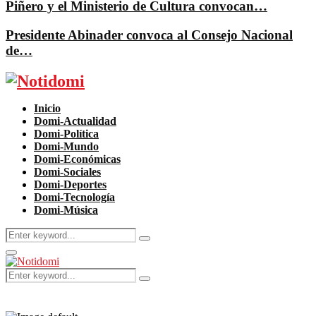
Piñero y el Ministerio de Cultura convocan…
Presidente Abinader convoca al Consejo Nacional
de…
Facebook
Twitter
Instagram
Pinterest
Youtube
Inicio
Domi-Actualidad
Domi-Política
Domi-Mundo
Domi-Económicas
Domi-Sociales
Domi-Deportes
Domi-Tecnología
Domi-Música
Search
Search
for:
Primary
Menu
Search
Search
for: