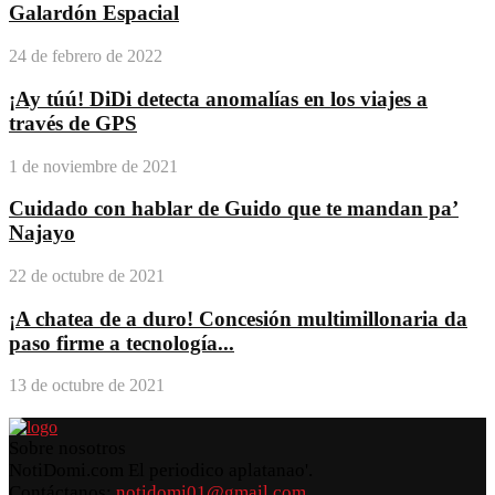
Galardón Espacial
24 de febrero de 2022
¡Ay túú! DiDi detecta anomalías en los viajes a
través de GPS
1 de noviembre de 2021
Cuidado con hablar de Guido que te mandan pa’
Najayo
22 de octubre de 2021
¡A chatea de a duro! Concesión multimillonaria da
paso firme a tecnología...
13 de octubre de 2021
Sobre nosotros
NotiDomi.com El periodico aplatanao'.
Contáctanos:
notidomi01@gmail.com