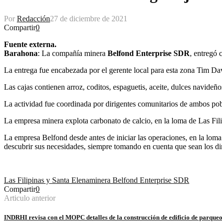
Por
Redacción
27 de diciembre de 2021
Compartir
0
Fuente externa.
Barahona
: La compañía minera
Belfond Enterprise SDR
, entregó 
La entrega fue encabezada por el gerente local para esta zona Tim Dav
Las cajas contienen arroz, coditos, espaguetis, aceite, dulces navideñ
La actividad fue coordinada por dirigentes comunitarios de ambos po
La empresa minera explota carbonato de calcio, en la loma de Las Fili
La empresa Belfond desde antes de iniciar las operaciones, en la lom
descubrir sus necesidades, siempre tomando en cuenta que sean los di
Las Filipinas y Santa Elena
minera Belfond Enterprise SDR
Compartir
0
Articulo anterior
INDRHI revisa con el MOPC detalles de la construcción de edificio de parque