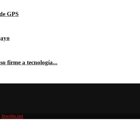
s de GPS
jayo
o firme a tecnología...
r
Jpwebs.net