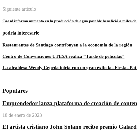
Siguiente articulo
Caasd informa aumento en la producción de agua potable benefició a miles de
podría interesarle
Restaurantes de Santiago contribuyen a la economía de la región
Centro de Convenciones UTESA realiza “Tarde de películas”
La alcaldesa Wendy Cepeda inicia con un gran éxito las Fiestas Pa
Populares
Emprendedor lanza plataforma de creación de conteni
18 de enero de 2023
El artista cristiano John Solano recibe premio Galar