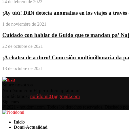
24 de febrero de 2022
¡Ay túú! DiDi detecta anomalías en los viajes a travé
1 de noviembre de 2021
Cuidado con hablar de Guido que te mandan pa’ Na
22 de octubre de 2021
¡A chatea de a duro! Concesión multimillonaria da pas
13 de octubre de 2021
Sobre nosotros
NotiDomi.com El periodico aplatanao'.
Contáctanos:
notidomi01@gmail.com
Síguenos
Facebook
Twitter
Instagram
Pinterest
Youtube
@2021 - notidomi.com. Todos los derechos reservados. Diseñado po
Facebook
Twitter
Instagram
Pinterest
Youtube
Inicio
Domi-Actualidad