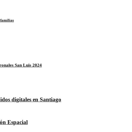
 familias
tronales San Luis 2024
dos digitales en Santiago
dón Espacial