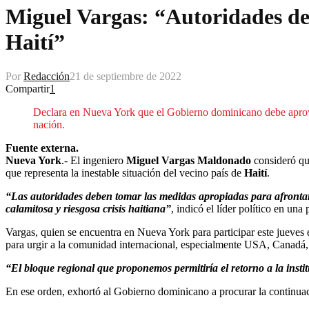
Miguel Vargas: “Autoridades deb
Haití”
Por
Redacción
21 de septiembre de 2022
Compartir
1
Declara en Nueva York que el Gobierno dominicano debe aprovec
nación.
Fuente externa.
Nueva York
.- El ingeniero
Miguel Vargas Maldonado
consideró que
que representa la inestable situación del vecino país de
Haití
.
“Las autoridades deben tomar las medidas apropiadas para afrontar l
calamitosa y riesgosa crisis haitiana”
, indicó el líder político en una
Vargas, quien se encuentra en Nueva York para participar este jueves
para urgir a la comunidad internacional, especialmente USA, Canadá, F
“El bloque regional que proponemos permitiría el retorno a la instit
En ese orden, exhortó al Gobierno dominicano a procurar la continuac