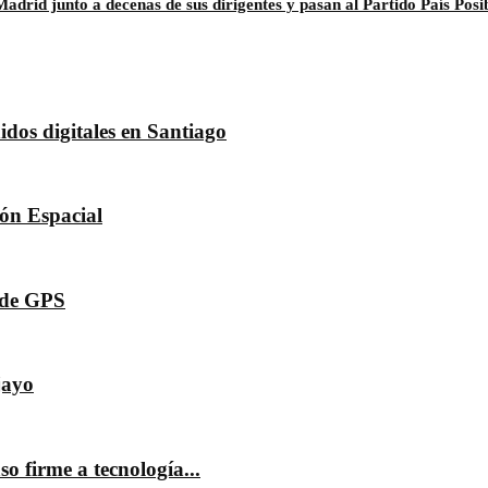
drid junto a decenas de sus dirigentes y pasan al Partido País Posi
dos digitales en Santiago
dón Espacial
s de GPS
jayo
o firme a tecnología...