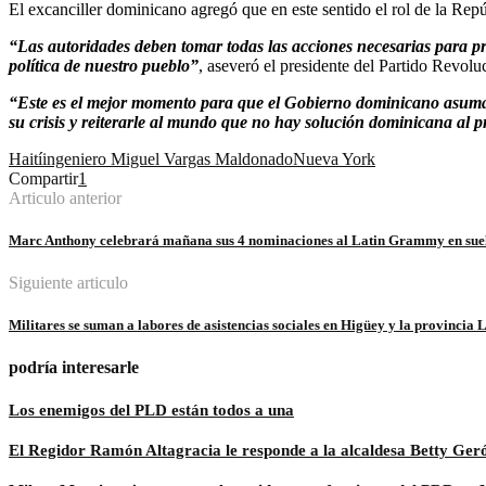
El excanciller dominicano agregó que en este sentido el rol de la Rep
“Las autoridades deben tomar todas las acciones necesarias para pres
política de nuestro pueblo”
, aseveró el presidente del Partido Revol
“Este es el mejor momento para que el Gobierno dominicano asuma 
su crisis y reiterarle al mundo que no hay solución dominicana al 
Haití
ingeniero Miguel Vargas Maldonado
Nueva York
Compartir
1
Articulo anterior
Marc Anthony celebrará mañana sus 4 nominaciones al Latin Grammy en sue
Siguiente articulo
Militares se suman a labores de asistencias sociales en Higüey y la provincia 
podría interesarle
Los enemigos del PLD están todos a una
El Regidor Ramón Altagracia le responde a la alcaldesa Betty Ge