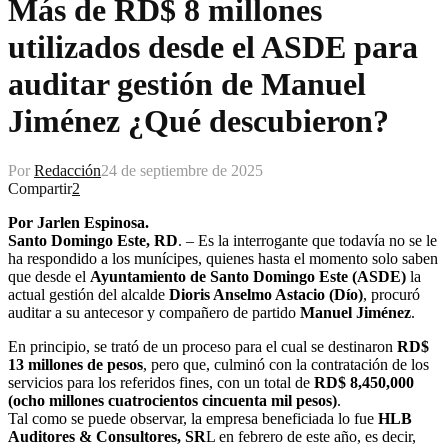
Más de RD$ 8 millones
utilizados desde el ASDE para
auditar gestión de Manuel
Jiménez ¿Qué descubieron?
Por
Redacción
24 de septiembre de 2025
Compartir
2
Por Jarlen Espinosa.
Santo Domingo Este, RD
. – Es la interrogante que todavía no se le
ha respondido a los munícipes, quienes hasta el momento solo saben
que desde el
Ayuntamiento de Santo Domingo Este (ASDE)
la
actual gestión del alcalde
Dioris Anselmo Astacio (Dío)
, procuró
auditar a su antecesor y compañero de partido
Manuel Jiménez
.
En principio, se trató de un proceso para el cual se destinaron
RD$
13 millones de pesos
, pero que, culminó con la contratación de los
servicios para los referidos fines, con un total de
RD$ 8,450,000
(ocho millones cuatrocientos cincuenta mil pesos)
.
Tal como se puede observar, la empresa beneficiada lo fue
HLB
Auditores & Consultores, SR
L en febrero de este año, es decir,