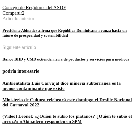
Concejo de Regidores del ASDE
Compartir
2
Articulo anterior
Presidente Abinader afirma que República Dominicana avanza hacia un
futuro de prosperidad y sostenibilidad
Siguiente articulo
Banco BHD y CMD extienden feria de productos y servicios para médicos
podría interesarle
Ambientalista Luis Carvajal dice minería subterránea es la
menos contaminante que existe
Ministerio de Cultura celebrará este domingo el Desfile Nacional
del Carnaval 2022
(Vídeo) Leonel: «¿Quién te subió los plátanos? ¿Quién te subió el
arroz?» «Abinader» responden en SPM