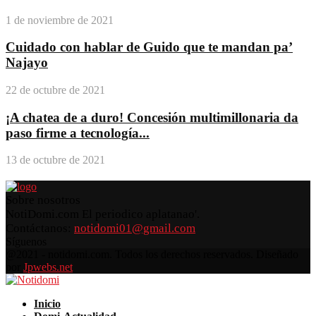
1 de noviembre de 2021
Cuidado con hablar de Guido que te mandan pa’
Najayo
22 de octubre de 2021
¡A chatea de a duro! Concesión multimillonaria da
paso firme a tecnología...
13 de octubre de 2021
Sobre nosotros
NotiDomi.com El periodico aplatanao'.
Contáctanos:
notidomi01@gmail.com
Síguenos
Facebook
Twitter
Instagram
Pinterest
Youtube
@2021 - notidomi.com. Todos los derechos reservados. Diseñado
por
Jpwebs.net
Facebook
Twitter
Instagram
Pinterest
Youtube
Inicio