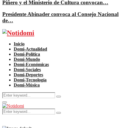
Piñero y el Ministerio de Cultura convocan…
Presidente Abinader convoca al Consejo Nacional
de…
Facebook
Twitter
Instagram
Pinterest
Youtube
Inicio
Domi-Actualidad
Domi-Política
Domi-Mundo
Domi-Económicas
Domi-Sociales
Domi-Deportes
Domi-Tecnología
Domi-Música
Search
Search
for:
Primary
Menu
Search
Search
for: