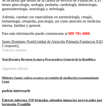
Se recuerda que dentro de la cartera de servicio de Fundacosi XXI
tienen ginecología, urología, pediatría, cardiología, diabetología,
gastroenterología, neurología y nefrología.
Además, cuentan con especialistas en anestesiología, cirugía,
hematología, ortopedia, psicología, así como atención en medicina
interna, familiar y general.
Para más información puede comunicarse al
809-701-4000
.
Santo Domingo Norte
Unidad de Atención Primaria Fundacosi XXI
Compartir
1
Articulo anterior
Yeni Berenice Reynoso la nueva Procuradora General de la República
Siguiente articulo
Ministro Santos valora avances en reunión de mediación reasentamiento
Cotuí
podría interesarle
Edeeste informa 350 brigadas atienden impactos provocados por
tormenta Franklin