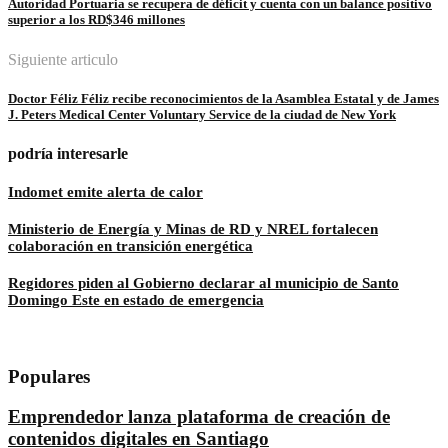
Autoridad Portuaria se recupera de déficit y cuenta con un balance positivo
superior a los RD$346 millones
Siguiente articulo
Doctor Féliz Féliz recibe reconocimientos de la Asamblea Estatal y de James
J. Peters Medical Center Voluntary Service de la ciudad de New York
podría interesarle
Indomet emite alerta de calor
Ministerio de Energía y Minas de RD y NREL fortalecen
colaboración en transición energética
Regidores piden al Gobierno declarar al municipio de Santo
Domingo Este en estado de emergencia
Populares
Emprendedor lanza plataforma de creación de
contenidos digitales en Santiago