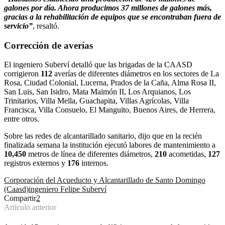
galones por día. Ahora producimos 37 millones de galones más,
gracias a la rehabilitación de equipos que se encontraban fuera de
servicio”
, resaltó.
Corrección de averías
El ingeniero Suberví detalló que las brigadas de la CAASD
corrigieron
112
averías de diferentes diámetros en los sectores de La
Rosa, Ciudad Colonial, Lucerna, Prados de la Caña, Alma Rosa II,
San Luis, San Isidro, Mata Maimón II, Los Arquianos, Los
Trinitarios, Villa Mella, Guachapita, Villas Agrícolas, Villa
Francisca, Villa Consuelo, El Manguito, Buenos Aires, de Herrera,
entre otros.
Sobre las redes de alcantarillado sanitario, dijo que en la recién
finalizada semana la institución ejecutó labores de mantenimiento a
10,450
metros de línea de diferentes diámetros,
210
acometidas,
127
registros externos y
176
internos.
Corporación del Acueducto y Alcantarillado de Santo Domingo
(Caasd)
ingeniero Felipe Suberví
Compartir
2
Articulo anterior