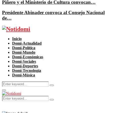
Piñero y el Ministerio de Cultura convocan…
Presidente Abinader convoca al Consejo Nacional
de…
Facebook
Twitter
Instagram
Pinterest
Youtube
Inicio
Domi-Actualidad
Domi-Política
Domi-Mundo
Domi-Económicas
Domi-Sociales
Domi-Deportes
Domi-Tecnología
Domi-Música
Search
Search
for:
Primary
Menu
Search
Search
for: