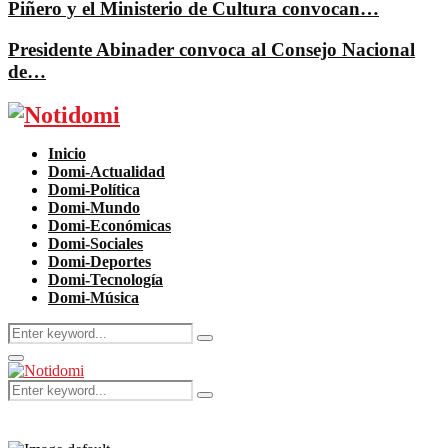
Piñero y el Ministerio de Cultura convocan…
Presidente Abinader convoca al Consejo Nacional
de…
Facebook
Twitter
Instagram
Pinterest
Youtube
Inicio
Domi-Actualidad
Domi-Política
Domi-Mundo
Domi-Económicas
Domi-Sociales
Domi-Deportes
Domi-Tecnología
Domi-Música
Search
Search
for:
Primary
Menu
Search
Search
for: