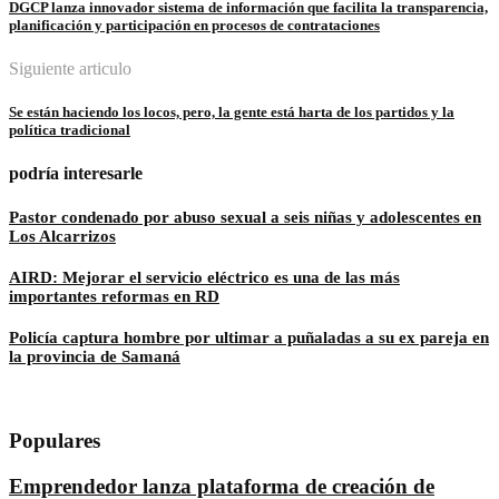
DGCP lanza innovador sistema de información que facilita la transparencia,
planificación y participación en procesos de contrataciones
Siguiente articulo
Se están haciendo los locos, pero, la gente está harta de los partidos y la
política tradicional
podría interesarle
Pastor condenado por abuso sexual a seis niñas y adolescentes en
Los Alcarrizos
AIRD: Mejorar el servicio eléctrico es una de las más
importantes reformas en RD
Policía captura hombre por ultimar a puñaladas a su ex pareja en
la provincia de Samaná
Populares
Emprendedor lanza plataforma de creación de