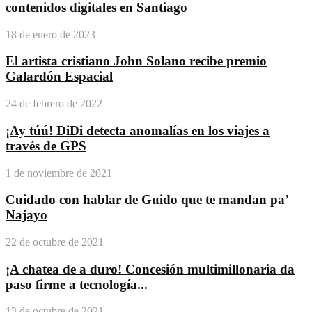
contenidos digitales en Santiago
18 de enero de 2023
El artista cristiano John Solano recibe premio
Galardón Espacial
24 de febrero de 2022
¡Ay túú! DiDi detecta anomalías en los viajes a
través de GPS
1 de noviembre de 2021
Cuidado con hablar de Guido que te mandan pa’
Najayo
22 de octubre de 2021
¡A chatea de a duro! Concesión multimillonaria da
paso firme a tecnología...
13 de octubre de 2021