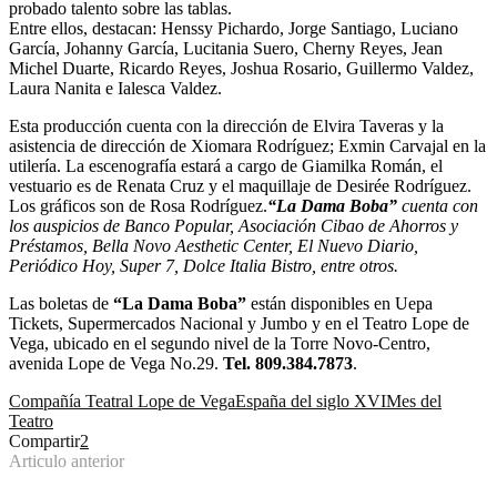
probado talento sobre las tablas.
Entre ellos, destacan: Henssy Pichardo, Jorge Santiago, Luciano
García, Johanny García, Lucitania Suero, Cherny Reyes, Jean
Michel Duarte, Ricardo Reyes, Joshua Rosario, Guillermo Valdez,
Laura Nanita e Ialesca Valdez.
Esta producción cuenta con la dirección de Elvira Taveras y la
asistencia de dirección de Xiomara Rodríguez; Exmin Carvajal en la
utilería. La escenografía estará a cargo de Giamilka Román, el
vestuario es de Renata Cruz y el maquillaje de Desirée Rodríguez.
Los gráficos son de Rosa Rodríguez.
“La Dama Boba”
cuenta con
los auspicios de Banco Popular, Asociación Cibao de Ahorros y
Préstamos, Bella Novo Aesthetic Center, El Nuevo Diario,
Periódico Hoy, Super 7, Dolce Italia Bistro, entre otros.
Las boletas de
“La Dama Boba”
están disponibles en Uepa
Tickets, Supermercados Nacional y Jumbo y en el Teatro Lope de
Vega, ubicado en el segundo nivel de la Torre Novo-Centro,
avenida Lope de Vega No.29.
Tel. 809.384.7873
.
Compañía Teatral Lope de Vega
España del siglo XVI
Mes del
Teatro
Compartir
2
Articulo anterior