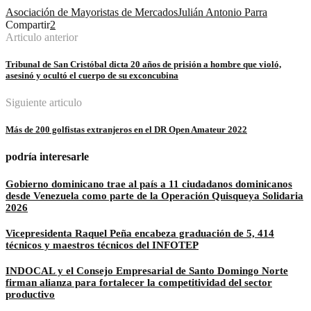
Asociación de Mayoristas de Mercados
Julián Antonio Parra
Compartir
2
Articulo anterior
Tribunal de San Cristóbal dicta 20 años de prisión a hombre que violó,
asesinó y ocultó el cuerpo de su exconcubina
Siguiente articulo
Más de 200 golfistas extranjeros en el DR Open Amateur 2022
podría interesarle
Gobierno dominicano trae al país a 11 ciudadanos dominicanos
desde Venezuela como parte de la Operación Quisqueya Solidaria
2026
Vicepresidenta Raquel Peña encabeza graduación de 5, 414
técnicos y maestros técnicos del INFOTEP
INDOCAL y el Consejo Empresarial de Santo Domingo Norte
firman alianza para fortalecer la competitividad del sector
productivo