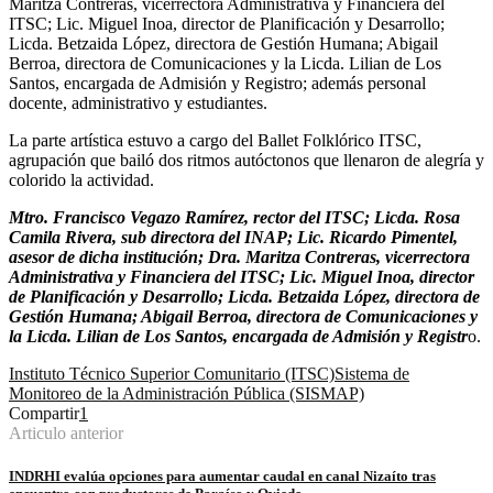
Maritza Contreras, vicerrectora Administrativa y Financiera del
ITSC; Lic. Miguel Inoa, director de Planificación y Desarrollo;
Licda. Betzaida López, directora de Gestión Humana; Abigail
Berroa, directora de Comunicaciones y la Licda. Lilian de Los
Santos, encargada de Admisión y Registro; además personal
docente, administrativo y estudiantes.
La parte artística estuvo a cargo del Ballet Folklórico ITSC,
agrupación que bailó dos ritmos autóctonos que llenaron de alegría y
colorido la actividad.
Mtro. Francisco Vegazo Ramírez, rector del ITSC; Licda. Rosa
Camila Rivera, sub directora del INAP; Lic. Ricardo Pimentel,
asesor de dicha institución; Dra. Maritza Contreras, vicerrectora
Administrativa y Financiera del ITSC; Lic. Miguel Inoa, director
de Planificación y Desarrollo; Licda. Betzaida López, directora de
Gestión Humana; Abigail Berroa, directora de Comunicaciones y
la Licda. Lilian de Los Santos, encargada de Admisión y Registr
o.
Instituto Técnico Superior Comunitario (ITSC)
Sistema de
Monitoreo de la Administración Pública (SISMAP)
Compartir
1
Articulo anterior
INDRHI evalúa opciones para aumentar caudal en canal Nizaíto tras