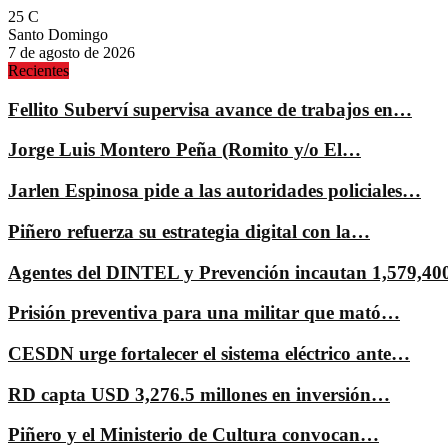
25
C
Santo Domingo
7 de agosto de 2026
Recientes
Fellito Suberví supervisa avance de trabajos en…
Jorge Luis Montero Peña (Romito y/o El…
Jarlen Espinosa pide a las autoridades policiales…
Piñero refuerza su estrategia digital con la…
Agentes del DINTEL y Prevención incautan 1,579,4
Prisión preventiva para una militar que mató…
CESDN urge fortalecer el sistema eléctrico ante…
RD capta USD 3,276.5 millones en inversión…
Piñero y el Ministerio de Cultura convocan…