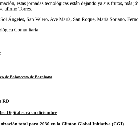
ación, estas jornadas tecnológicas están dejando ya sus frutos, más jó
a», afirmó Torres.
s Sol Ángeles, San Velero, Ave María, San Roque, María Soriano, Fernoll
ológica Comunitaria
e
neo de Baloncesto de Barahona
en RD
re Digital será en diciembre
zación total para 2030 en la Clinton Global Initiative (CGI)